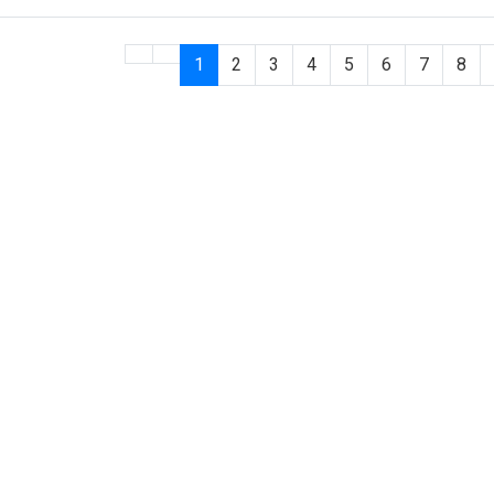
(current)
1
2
3
4
5
6
7
8