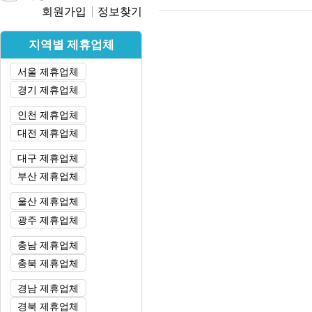
회원가입
정보찾기
지역별 제휴업체
서울 제휴업체
경기 제휴업체
인천 제휴업체
대전 제휴업체
대구 제휴업체
부산 제휴업체
울산 제휴업체
광주 제휴업체
충남 제휴업체
충북 제휴업체
경남 제휴업체
경북 제휴업체