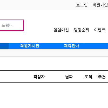
로그인
회원가입
일일미션
랭킹순위
이벤트
사이
회원게시판
제휴안내
게
작성자
날짜
조회
추천