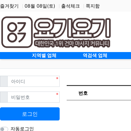
즐겨찾기
08월 08일(토)
출석체크
쪽지함
홈으로
지역별 업체
역검색 업체
필수
아이디
번호
필수
비밀번호
로그인
자동로그인