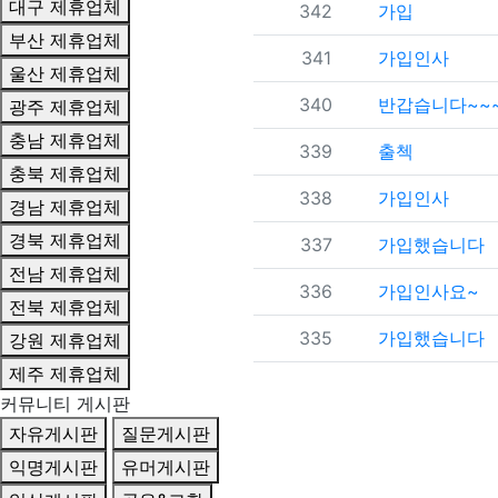
대구 제휴업체
번호
342
가입
부산 제휴업체
번호
341
가입인사
울산 제휴업체
번호
340
반갑습니다~~~
광주 제휴업체
충남 제휴업체
번호
339
출첵
충북 제휴업체
번호
338
가입인사
경남 제휴업체
경북 제휴업체
번호
337
가입했습니다
전남 제휴업체
번호
336
가입인사요~
전북 제휴업체
번호
335
가입했습니다
강원 제휴업체
제주 제휴업체
커뮤니티 게시판
자유게시판
질문게시판
익명게시판
유머게시판