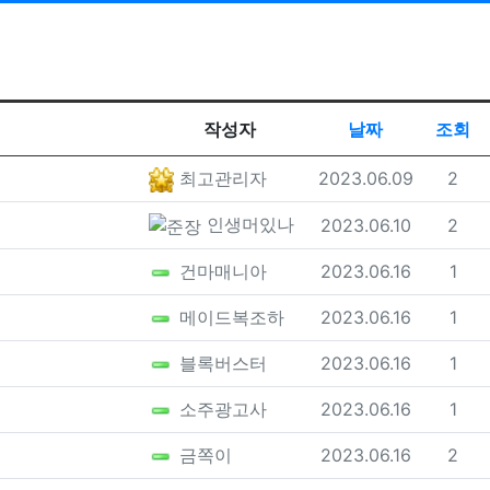
날
작성자
날짜
조회
등록자
등록일
조회
최고관리자
2023.06.09
2
등록자
인생머있나
등록일
조회
2023.06.10
2
등록자
등록일
조회
건마매니아
2023.06.16
1
등록자
등록일
조회
메이드복조하
2023.06.16
1
등록자
등록일
조회
블록버스터
2023.06.16
1
등록자
등록일
조회
소주광고사
2023.06.16
1
등록자
등록일
조회
금쪽이
2023.06.16
2