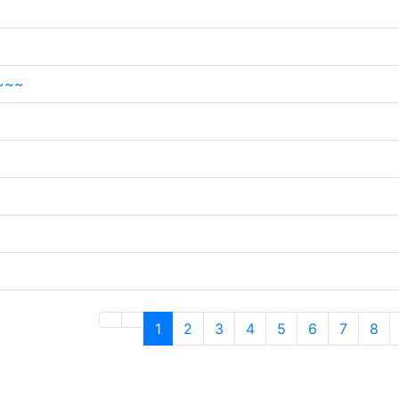
~~
(current)
1
2
3
4
5
6
7
8