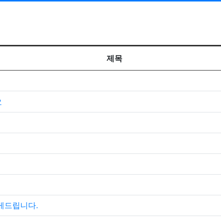
제목
요
게드립니다.