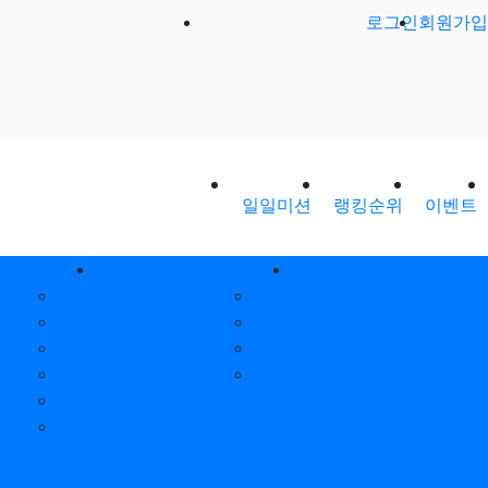
로그인
회원가입
일일미션
랭킹순위
이벤트
회원게시판
제휴안내
공지사항
제휴안내
가입인사
광고위치
출석체크
옵션안내
포인트안내
제휴문의
회원별랭킹
월간집계표