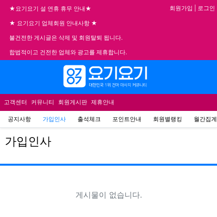
기
회원가입
|
로그인
★요기요기 설 연휴 휴무 안내★
★ 요기요기 업체회원 안내사항 ★
불건전한 게시글은 삭제 및 회원탈퇴 됩니다.
합법적이고 건전한 업체와 광고를 제휴합니다.
메뉴
고객센터
커뮤니티
회원게시판
제휴안내
공지사항
가입인사
출석체크
포인트안내
회원별랭킹
월간집계
가입인사
조회
게
게시물이 없습니다.