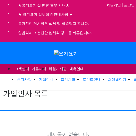
기
회원가입
|
로그인
★요기요기 설 연휴 휴무 안내★
★ 요기요기 업체회원 안내사항 ★
불건전한 게시글은 삭제 및 회원탈퇴 됩니다.
합법적이고 건전한 업체와 광고를 제휴합니다.
메뉴
고객센터
커뮤니티
회원게시판
제휴안내
공지사항
가입인사
출석체크
포인트안내
회원별랭킹
가입인사
목록
조회
게
게시물이 없습니다.