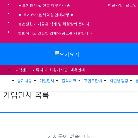
기
회원가입
|
로그인
★요기요기 설 연휴 휴무 안내★
★ 요기요기 업체회원 안내사항 ★
불건전한 게시글은 삭제 및 회원탈퇴 됩니다.
합법적이고 건전한 업체와 광고를 제휴합니다.
메뉴
고객센터
커뮤니티
회원게시판
제휴안내
공지사항
가입인사
출석체크
포인트안내
회원별랭킹
가입인사
목록
조회
게
게시물이 없습니다.