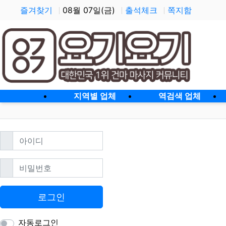
즐겨찾기
08월 07일(금)
출석체크
쪽지함
홈으로
지역별 업체
역검색 업체
필수
아이디
필수
비밀번호
로그인
자동로그인