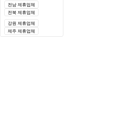
전남 제휴업체
전북 제휴업체
강원 제휴업체
제주 제휴업체
커뮤니티 게시판
자유게시판
질문게시판
익명게시판
유머게시판
일상게시판
공유&교환
회원게시판
공지사항
가입인사