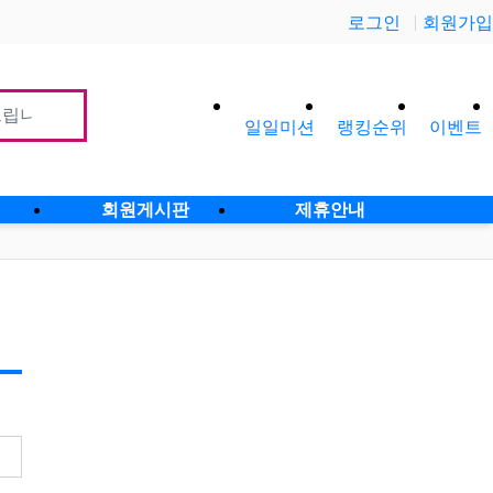
로그인
회원가입
일일미션
랭킹순위
이벤트
사이
회원게시판
제휴안내