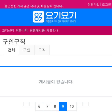
회원가입
|
로그인
불건전한 게시글은 삭제 및 회원탈퇴 됩니다.
합법적이고 건전한 업체와 광고를 제휴합니다.
메뉴
★요기요기 설 연휴 휴무 안내★
★ 요기요기 업체회원 안내사항 ★
고객센터
커뮤니티
회원게시판
제휴안내
구인구직
구인구직 분류 목록
전체
구인
구직
추천
게
게시물이 없습니다.
(current)
6
7
8
9
10