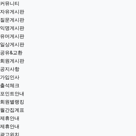
커뮤니티
자유게시판
질문게시판
익명게시판
유머게시판
일상게시판
공유&교환
회원게시판
공지사항
가입인사
출석체크
포인트안내
회원별랭킹
월간집계표
제휴안내
제휴안내
광고위치