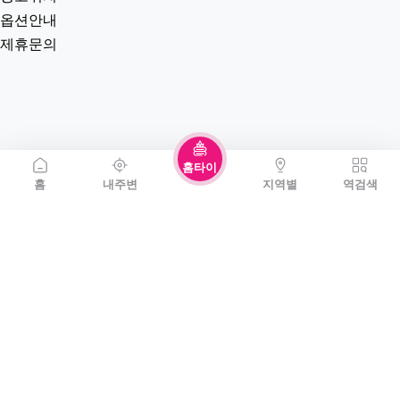
옵션안내
제휴문의
홈타이
홈
내주변
지역별
역검색