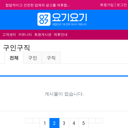
기
회원가입
|
로그인
합법적이고 건전한 업체와 광고를 제휴합니다.
★요기요기 설 연휴 휴무 안내★
메뉴
★ 요기요기 업체회원 안내사항 ★
불건전한 게시글은 삭제 및 회원탈퇴 됩니다.
고객센터
커뮤니티
회원게시판
제휴안내
구인구직
구인구직 분류 목록
전체
구인
구직
추천
게
게시물이 없습니다.
(current)
1
2
3
4
5