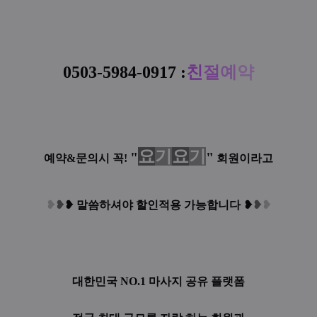
0503-5984-0917
:
친
절
예
약
요
기
요
기
"
"
예약&문의시 꼭!
회원이라고
❥
❥
❥
말씀하셔야 할인적용 가능합니다
❥
❥
❥
대한민국 NO.1 마사지 공유 플랫폼