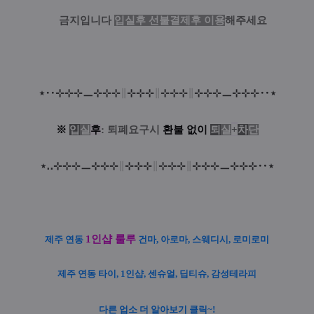
금지
입니다
입실후 선불결제후 이용
해주세요
⋆
‥
⊹
⊹
⊹
ㅡ
⊹
⊹
⊹
∥
⊹
⊹
⊹
∥
⊹
⊹
⊹
∥
⊹
⊹
⊹
ㅡ
⊹
⊹
⊹‥
⋆
※
입
실
후
: 퇴폐요구시
환
불
없
이
퇴
실
+
차
단
⋆
‥
⊹
⊹
⊹
ㅡ
⊹
⊹
⊹
∥
⊹
⊹
⊹
∥
⊹
⊹
⊹
∥
⊹
⊹
⊹
ㅡ
⊹
⊹
⊹‥
⋆
1인샵 룰루
제주 연동
건마, 아로마, 스웨디시, 로미로미
제주 연동
타이, 1인샵, 센슈얼, 딥티슈, 감성테라피
다른 업소 더 알아보기 클릭~!