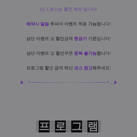
단, C코스는 할인 제외 입니다!
예약시 말씀
주셔
야
이벤
트
적
용
가능
합니다
!
상
단
이벤
트
및
할인
금액
현금가
기준
입니다
!
상
단
이벤
트
및
할인
쿠폰
중복 불가능
합니
다
!
프로
그램
할
인
금
액
하
단
코스 참고
해주
세요
!
❥
…
*━
━
━
━━━━
━━━━
━━
━━
━
━
━
*
…
❥
프
로
그
램