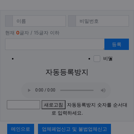
댓글쓰기
필수
필수
이름
비밀번호
현재
0
글자 / 15글자 이하
등록
비밀
이모티
폰트어
동영
이
새
자동등록방지
새로고침
자동등록방지 숫자를 순서대
로 입력하세요.
메인으로
업체폐업신고 및 불법업체신고