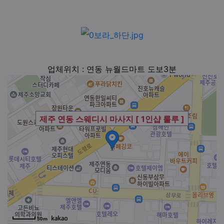
업체위치 : 연동 뉴월드마트 도보3분
제주 연동 스웨디시 마사지 [ 1인샵 룰루 ]
50m