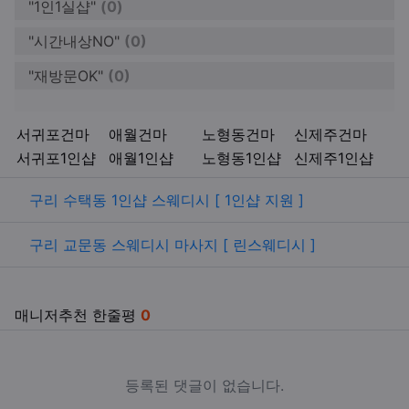
"1인1실샵"
(0)
"시간내상NO"
(0)
"재방문OK"
(0)
키워드
서귀포건마
애월건마
노형동건마
신제주건마
서귀포1인샵
애월1인샵
노형동1인샵
신제주1인샵
관련자료
구리 수택동 1인샵 스웨디시 [ 1인샵 지원 ]
구리 교문동 스웨디시 마사지 [ 린스웨디시 ]
매니저추천 한줄평
0
등록된 댓글이 없습니다.