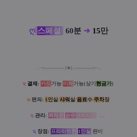
ღ
스
페
셜
60분
➜
15
만
╭╼|
═
═
═
═
═
═
═
∥
✱
∥
═
═
═
═
═
═
═
|╾╮
ಇ
결제
:
카
드
가능
/
이
체
가능(상기
현
금
가
)
ఇ
편의
:
1
인
실
/
샤
워
실
/
음
료
수
/
주
차
장
ಇ
관리
:
꽉
채
운
순
수
관
리
시
간
˘◡˘
ಇ
장점
:
프
라
이
빗
한
1
인
실
완
비
!