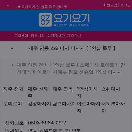
회원가입
|
로그인
★요기요기 설 연휴 휴무 안내★
★ 요기요기 업체회원 안내사항 ★
메뉴
불건전한 게시글은 삭제 및 회원탈퇴 됩니다.
합법적이고 건전한 업체와 광고를 제휴합니다.
고객센터
커뮤니티
회원게시판
제휴안내
제주 연동 스웨디시 마사지 [ 
제주 연동 스웨디시 마사지 [ 1인샵 룰루 ]
업체 정보
제주 연동 건마 [ 1인샵 
제주 연동 건마 [ 1인샵 룰루 ] 스웨디시 로미로미 감
Desc
성테라피 아로마 서혜부 림프 센슈얼 1인샵 마사지
지역1
테마
제주 전체
제주 신제
제주 연동
1인샵마사
스웨디시
주
지
로미로미
감성마사지
림프마사지
아로마마사
서혜부마사
지
지
업체연락처
전화번호 : 0503-5984-0917
업체위치
업체위치 : 연동 뉴월드마트 도보3분