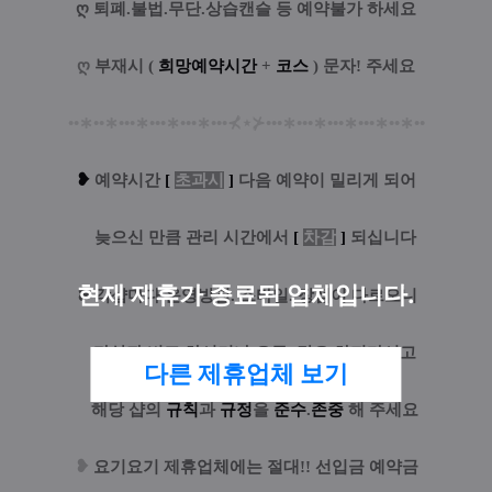
ღ
퇴폐.불법.무단.상습캔슬 등 예약불가 하세요
ღ
부재시 (
희망예약시간
+
코스
) 문자! 주세요
••
∗
••
∗
•••
∗
•••
∗
•••
∗
•••
⊀
⋆
⊁
•••
∗
•••
∗
•••
∗
•••
∗
••
∗
••
❥
예
약시간
[
초과시
]
다음 예약이 밀리게 되어
늦으신 만큼 관리 시간에서
[
차감
]
되십니다
현재 제휴가 종료된 업체입니다.
❥
각샵마다 운영방침. 스타일. 장점이 다르오니
타샵과 비교 하시거나 요구. 강요 하지마시고
다른 제휴업체 보기
해당 샵의
규칙
과
규정
을
준수
.
존중
해 주세요
❥
요기요기 제휴업체에는 절대!! 선입금 예약금