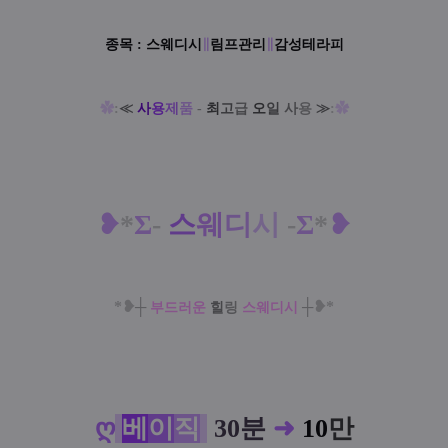
종목 :
스웨디시
∥
림프관리
∥
감성테라피
✿
:
≪
사
용
제
품
-
최
고
급
오
일
사
용
≫
:
✿
❥
*
Σ
-
스
웨
디
시
-
Σ
*
❥
*❥
┼
┼
❥*
부드러운
힐
링
스웨디시
ღ
베
이
직
30분
➜
10
만