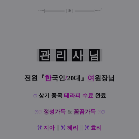
╰╼
|
═
═
═
═
═
═
═
∥
✱
∥
═
═
═
═
═
═
═
|
╾╯
관
리
사
님
전원
『
한
국인
/
20대
』
여
원장님
ෆ
상기 종목
테라피 수료
완료
ෆ
ෆ
정
성
가
득
&
꼼
꼼
가
득
ෆ
ෆ
ꕮ
지아
∥
ꕮ
혜리
∥
ꕮ
효리