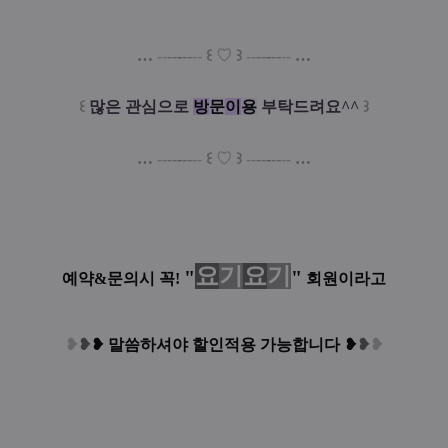
…
--
--
-
--
--
꒰
♡
꒱
--
--
-
--
--
…
꒰
많은 관심으로
방
문
이
용
부탁드려요^^
꒱
…
--
--
-
--
--
꒰
♡
꒱
--
--
-
--
--
…
요
기
요
기
"
"
예약&문의시 꼭!
회원이라고
❥
❥
❥
말씀하셔야 할인적용 가능합니다
❥
❥
❥