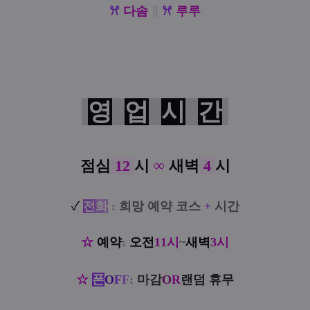
ꕮ
다솜
∥
ꕮ
루루
영
업
시
간
점심
12
시
∞
새벽
4
시
✓
전
화
:
희망 예약 코스
+
시간
☆
예약
:
오전
11시
~
새벽
3시
☆
폰
O
F
F
:
마감
O
R
랜덤 휴무