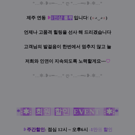
*…✼-❥≡━─…* ღ *…─━≡❥-✼…*
제주 연동
❥
1인샵 룰루
입니다
!
(
๑
◕‿◕
๑
)
언제나 고품격 힐링을 선사 해 드리겠습니다
고객님의 발걸음이 한번에서 멈추지 않고 늘
저희와 인연이 지속되도록 노력할게요
~~
♡
*…✼-❥≡━─…* ღ *…─━≡❥-✼…*
*
:
✱
:
*
회
원
*
할
인
*
E
V
E
N
T
*
:
✱
:
*
❥
주간할인
:
점심 12시 ~ 오후6시
-1
만
원
할
인