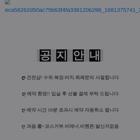
공
지
안
내
ღ
건전샵! 수위.복장.터치.퇴폐문의 사절합니다
ღ
예약 환영!! 입실 후 선불 결제 부탁 드립니다
ღ
예약 시간 10분 초과시 예약 자동취소 됩니다
ღ
과음.룰+코스거부.비매너.비핸폰.발신자없음