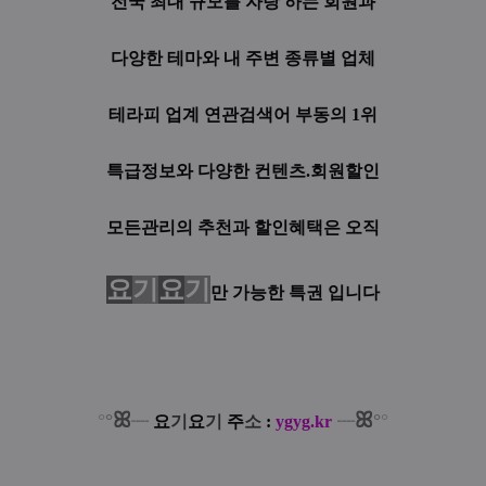
전국 최대 규모를 자랑 하는 회원과
다양한 테마와 내 주변 종류별 업체
테라피 업계 연관검색어 부동의 1위
특급정보와 다양한 컨텐츠.회원할인
모든관리의 추천과 할인혜택은 오직
요
기
요
기
만 가능한 특권 입니다
ꕤ
ꕤ
°
°
°
°
┈
요
기
요
기
주
소
:
ygyg.kr
┈