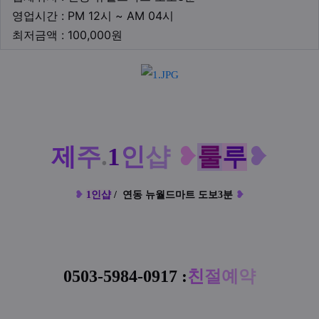
영업시간
영업시간 : PM 12시 ~ AM 04시
최저금액
최저금액 : 100,000원
본문
제
주
.
1
인
샵
❥
룰
루
❥
❥
1인샵
/
연동 뉴월드마트 도보3분
❥
0503-5984-0917
:
친
절
예
약