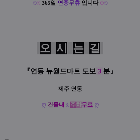
ෆ
ෆ
365일
연
중
무
휴
입니다
ෆ
ෆ
오
시
는
길
『
연동 뉴월드마트
도
보
3
분
』
제주 연동
ღ
건
물
내
ᦸ
주
차
무료
ღ