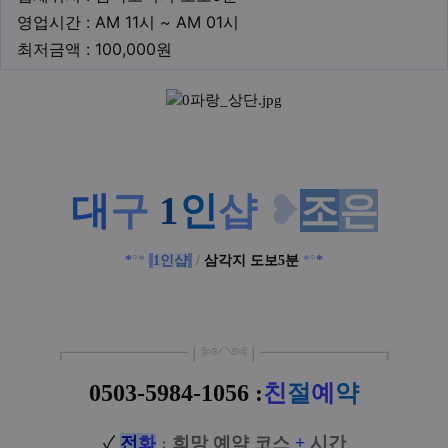
영업시간
영업시간 : AM 11시 ~ AM 01시
최저금액
최저금액 : 100,000원
본문
대
구
1
인
샵
❥
조
은
*
°
*
1인샵
/
삼각지 도보5분
*
°
*
┏
━
━━━
━━━
━
❘༻༺❘
━
━━━
━━━
━
┓
0503-5984-1056
:
친
절
예
약
✓
전
화
:
희망 예약 코스
+
시간