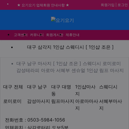
회원가입
|
로그인
★ 요기요기 업체회원 안내사항 ★
불건전한 게시글은 삭제 및 회원탈퇴 됩니다.
합법적이고 건전한 업체와 광고를 제휴합니다.
메뉴
★요기요기 설 연휴 휴무 안내★
고객센터
커뮤니티
회원게시판
제휴안내
대구 삼각지 1인샵 스웨디시 [
대구 삼각지 1인샵 스웨디시 [ 1인샵 조은 ]
업체 정보
대구 남구 마사지 [ 1인샵
대구 남구 마사지 [ 1인샵 조은 ] 스웨디시 로미로미
De
감성테라피 아로마 서혜부 센슈얼 1인샵 림프 마사지
지역1
테마
대구 전체
대구 남구
대구 대명
1인샵마사
스웨디시
동
지
로미로미
감성마사지
림프마사지
아로마마사
서혜부마사
지
지
업체연락처
전화번호 : 0503-5984-1056
업체위치
업체위치 : 삼각로터리 도보5분