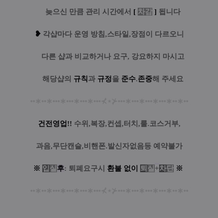
....
늦으신 만큼 관리 시간에서
[
차감
]
됩니다
❥
각샵마다 운영 방침,스타일,장점이 다르오니
....
다른 샵과 비교하거나 요구, 강요하지 마시고
....
해당샵의
규칙
과
규정
을
준수
.
존중
해 주세요
••
∗
••
∗
•••
∗
•••
∗
•••
∗
•••
⊀
⋆
⊁
•••
∗
•••
∗
•••
∗
•••
∗
••
∗
••
건전영업!!
수위,복장,컨셉,터치,룰.코스거부,
과음,무단캔슬,비핸폰.발신자없음등 예약불가
※
입
실
후
: 퇴폐요구시
환
불
없
이
퇴
실
+
차
단
※
••
∗
••
∗
•••
∗
•••
∗
•••
∗
•••
⊀
⋆
⊁
•••
∗
•••
∗
•••
∗
•••
∗
••
∗
••