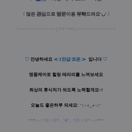
꒰
많은
관
심
으로
방
문
이
용
부
탁
드려요
꒱
'◡'
┗
━━━━━
━
━
━
❘༻༺❘
━
━━━
━━━
━
┛
♡
안녕하세요
≪
1인샵 조은
≫
입니다
♡
명품케어로 힐링 테라피를 느껴보세요
최상의 휴식처가 되도록 노력할게요~!
오늘도 좋은하루 되세요
!
*
(
๑
◕‿◕
๑
)*
*
*
*
::~
*
✿
✧
✿
* ..˚
❊
˚.. *
✿
✧
✿
*
~
::
*
*
*