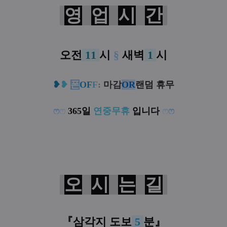
영
업
시
간
오전
11
시
§
새벽
1
시
❥
❥
폰
OF
F
:
마감
O
R
랜덤 휴무
ෆ
ෆ
365일
연중무휴
입니다
ෆ
ෆ
오
시
는
길
『삼각지 도보
5
분
』