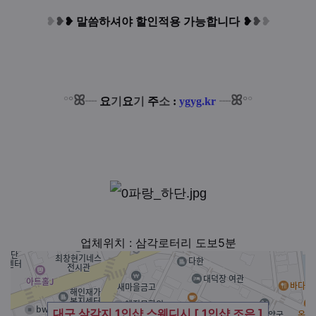
❥
❥
❥
말씀하셔야 할인적용 가능합니다
❥
❥
❥
ꕤ
ꕤ
°
°
°
°
┈
요
기
요
기
주
소
:
ygyg.kr
┈
업체위치 : 삼각로터리 도보5분
대구 삼각지 1인샵 스웨디시 [ 1인샵 조은 ]