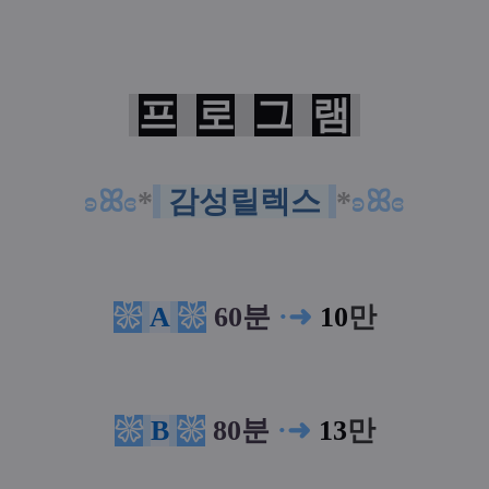
프
로
그
램
ʚꕤɞ
*
감성릴렉스
*
ʚꕤɞ
❀
A
❀
60
분
·
➜
10
만
❀
B
❀
80분
·
➜
13
만