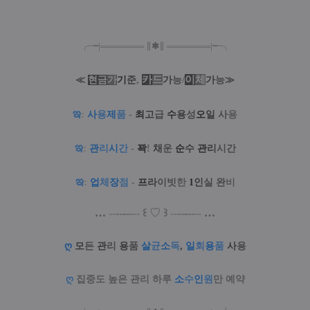
╭╼|
═
═
═
═
═
═
═
∥
✱
∥
═
═
═
═
═
═
═
|╾╮
카
드
/
이
체
≪
현
금
가
기
준
,
가
능
가
능
≫
ఇ
:
사
용
제
품
-
최
고
급
수
용
성
오
일
사
용
ఇ
:
관
리
시
간
-
꽉
!
채
운
순
수
관
리
시간
ఇ
:
업
체
장
점
-
프
라
이빗
한
1
인
실
완
비
…
--
--
-
--
--
꒰
♡
꒱
--
--
-
--
--
…
ღ
모
든
관
리
용
품
살
균
소
독
,
일
회
용
품
사
용
ღ
집중도 높은 관리 하루
소
수
인
원
만 예약