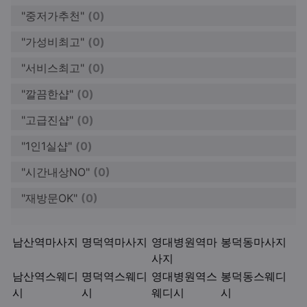
"중저가추천"
(0)
"가성비최고"
(0)
"서비스최고"
(0)
"깔끔한샵"
(0)
"고급진샵"
(0)
"1인1실샵"
(0)
"시간내상NO"
(0)
"재방문OK"
(0)
키워드
남산역마사지
명덕역마사지
영대병원역마
봉덕동마사지
사지
남산역스웨디
명덕역스웨디
영대병원역스
봉덕동스웨디
시
시
웨디시
시