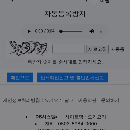
비밀
이모티
폰트어
동영
이
새
자동등록방지
새로고침
자동등
록방지 숫자를 순서대로 입력하세요.
메인으로
업체폐업신고 및 불법업체신고
개인정보처리방침
요기요기 광고
이용약관
문의하기
DS시스템
사이트명 : 요기요기
전화 : 0503-5984-0000