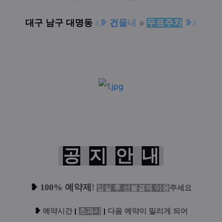
대구 남구 대명동
ᦸ
❥
건
물
내
๑
무료주차
❥
ᦸ
공
지
안
내
❥
100% 예약제
!
입실 후 선불결제 이용
주세요
❥
예
약시간
[
초과시
]
다음 예약이 밀리게 되어