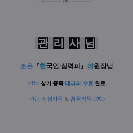
╰╼
|
═
═
═
═
═
═
═
∥
✱
∥
═
═
═
═
═
═
═
|
╾╯
관
리
사
님
조
은
『
한
국인
/
실력파
』
여
원장님
ෆ
ꕮ
ෆ
상기 종목
테라피 수료
완료
ෆ
ꕮ
ෆ
정성가득
&
꼼꼼가득
ෆ
ꕮ
ෆ