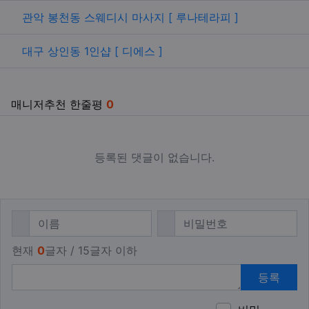
관련자료
관악 봉천동 스웨디시 마사지 [ 루나테라피 ]
대구 상인동 1인샵 [ 디에스 ]
매니저추천 한줄평
0
등록된 댓글이 없습니다.
댓글쓰기
필수
필수
이름
비밀번호
현재
0
글자 / 15글자 이하
등록