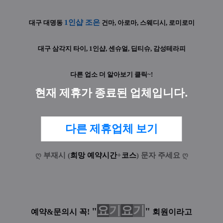
1인샵 조은
대구 대명동
건마, 아로마, 스웨디시, 로미로미
대구 삼각지 타이, 1인샵, 센슈얼, 딥티슈, 감성테라피
다른 업소 더 알아보기 클릭~!
현재 제휴가 종료된 업체입니다.
0503-5984-1056
:
전
화
환
영
다른 제휴업체 보기
ღ
부재시 (
희망 예약시간
+
코스
) 문자 주세요
ღ
요
기
요
기
"
"
예약&문의시 꼭!
회원이라고