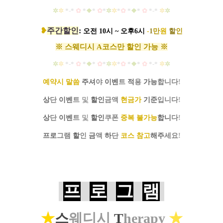
✲
✲
*-*
✿
*
❖
*
✿
*
✲
✲
*
✿
*
❖
*
✿
*-*
✲
✲
❥
주간할인
:
오전 10시 ~ 오후6시
-
1
만
원
할
인
※ 스웨디시 A코스만 할인 가능 ※
✲
✲
*-*
✿
*
❖
*
✿
*
✲
✲
*
✿
*
❖
*
✿
*-*
✲
✲
예약시 말씀
주셔
야
이벤
트
적
용
가능
합니다
!
상
단
이벤
트
및
할인
금액
현금가
기준
입니다
!
상
단
이벤
트
및
할인
쿠폰
중복 불가능
합니
다
!
프로
그램
할
인
금
액
하
단
코스 참고
해주
세요
!
프
로
그
램
★
스
웨디시
T
herapy
★