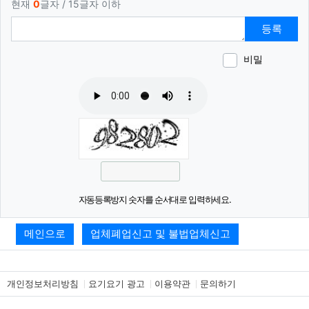
현재
0
글자 / 15글자 이하
등록
비밀
이모티
폰트어
동영
이
새
자동등록방지 숫자를 순서대로 입력하세요.
메인으로
업체폐업신고 및 불법업체신고
개인정보처리방침
요기요기 광고
이용약관
문의하기