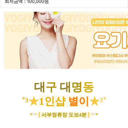
최저금액
최저금액 : 100,000원
본문
대
구
대
명
동
˚³
★
1인샵
별이
★³˚
*
°
*
서부정류장 도보4분
*
°
*