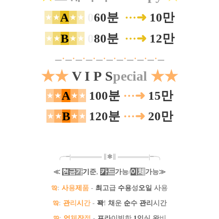
⋆
⋆
A
⋆
⋆
0
60분
···➜
10만
⋆
⋆
B
⋆
⋆
0
80분
·
·
·
➜
12만
ㅡ
·
ㅡ
·
ㅡ
·
ㅡ
·
ㅡ
·
ㅡ
·
ㅡ
·
ㅡ
·
ㅡ
·
ㅡ
·
ㅡ
★
★
V I P
S
pecial
★
★
⋆
⋆
A
⋆
⋆
100분
·
·
·
➜
15만
⋆
⋆
B
⋆
⋆
120분
·
·
·
➜
20만
╭╼|
═
═
═
═
═
═
═
∥
✱
∥
═
═
═
═
═
═
═
|╾╮
카
드
/
이
체
≪
현
금
가
기
준
,
가
능
가
능
≫
ఇ
:
사
용
제
품
-
최
고
급
수
용
성
오
일
사
용
ఇ
:
관
리
시
간
-
꽉
!
채
운
순
수
관
리
시간
ఇ
:
업
체
장
점
-
프
라
이빗
한
1
인
실
완
비