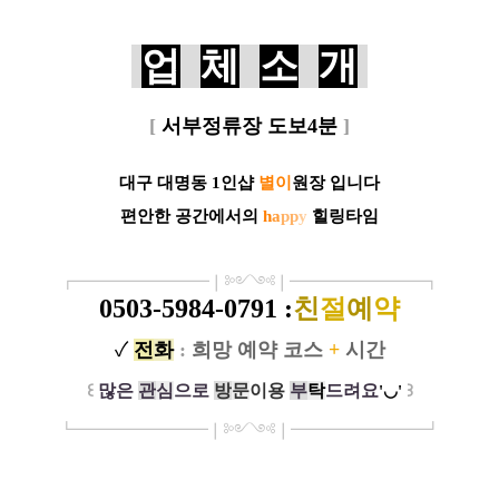
업
체
소
개
[
서부정류장 도보4분
]
대구 대명동 1인샵
별이
원장 입니다
편안한 공간에서의
h
a
p
p
y
힐링타임
┏
━
━━━
━━━
━
❘༻༺❘
━
━━━
━━━
━
┓
0503-5984-0791
:
친
절
예
약
✓
전
화
:
희망 예약 코스
+
시간
꒰
많은
관
심
으로
방
문
이
용
부
탁
드려요
꒱
'◡'
┗
━━━━━
━
━
━
❘༻༺❘
━
━━━
━━━
━
┛