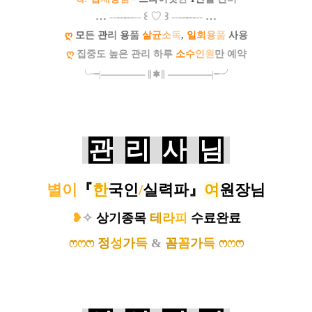
…
--
--
-
--
--
꒰
♡
꒱
--
--
-
--
--
…
ღ
모
든
관
리
용
품
살
균
소
독
,
일
회
용
품
사
용
ღ
집중도 높은 관리 하루
소
수
인
원
만 예약
╰╼
|
═
═
═
═
═
═
═
∥
✱
∥
═
═
═
═
═
═
═
|
╾╯
관
리
사
님
별이
『
한
국인
/
실력파
』
여
원장님
❥
✧
상기종목
테
라
피
수료완료
ෆ
ෆ
ෆ
정
성
가
득
&
꼼
꼼
가
득
ෆ
ෆ
ෆ