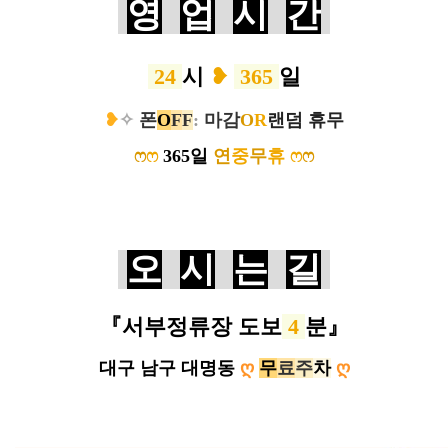
영
업
시
간
24
시
❥
365
일
❥
✧
폰
O
F
F
:
마감
O
R
랜덤 휴무
ෆ
ෆ
365일
연
중
무
휴
ෆ
ෆ
오
시
는
길
『서부정류장 도보
4
분
』
대구 남구 대명동
ღ
무
료
주
차
ღ