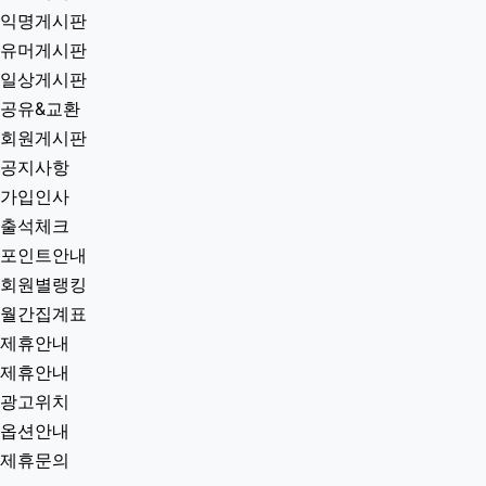
익명게시판
유머게시판
일상게시판
공유&교환
회원게시판
공지사항
가입인사
출석체크
포인트안내
회원별랭킹
월간집계표
제휴안내
제휴안내
광고위치
옵션안내
제휴문의