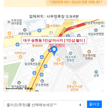
업체위치 : 서부정류장 도보4분
대구 송현동 1인샵 마사지 [ 1인샵 별이 ]
50m
좋아요