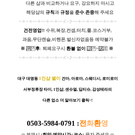
....
다른 샵과 비교하거나 요구, 강요하지 마시고
....
해당샵의
규칙
과
규정
을
준수
.
존중
해 주세요
••
∗
••
∗
•••
∗
•••
∗
•••
∗
•••
⊀
⋆
⊁
•••
∗
•••
∗
•••
∗
•••
∗
••
∗
••
건전영업!!
수위,복장,컨셉,터치,룰.코스거부,
과음,무단캔슬,비핸폰.발신자없음등 예약불가
※
입
실
후
: 퇴폐요구시
환
불
없
이
퇴
실
+
차
단
※
••
∗
••
∗
•••
∗
•••
∗
•••
∗
•••
⊀
⋆
⊁
•••
∗
•••
∗
•••
∗
•••
∗
••
∗
••
1인샵 별이
대구 대명동
건마, 아로마, 스웨디시, 로미로미
서부정류장 타이, 1인샵, 센슈얼, 딥티슈, 감성테라피
다른 업소 더 알아보기 클릭~!
0503-5984-0791
:
전
화
환
영
ღ
부재시 (
희망 예약시간
+
코스
) 문자 주세요
ღ