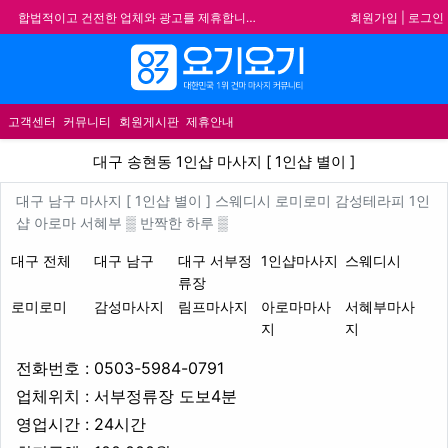
회원가입
|
로그인
합법적이고 건전한 업체와 광고를 제휴합니다.
★요기요기 설 연휴 휴무 안내★
메뉴
★ 요기요기 업체회원 안내사항 ★
불건전한 게시글은 삭제 및 회원탈퇴 됩니다.
고객센터
커뮤니티
회원게시판
제휴안내
대구 송현동 1인샵 마사지 [ 1인
대구 송현동 1인샵 마사지 [ 1인샵 별이 ]
업체 정보
대구 남구 마사지 [ 1인샵 별이 
대구 남구 마사지 [ 1인샵 별이 ] 스웨디시 로미로미 감성테라피 1인
Description
샵 아로마 서혜부 ▒ 반짝한 하루 ▒
지역1
테마
대구 전체
대구 남구
대구 서부정
1인샵마사지
스웨디시
류장
로미로미
감성마사지
림프마사지
아로마마사
서혜부마사
지
지
업체연락처
전화번호 : 0503-5984-0791
업체위치
업체위치 : 서부정류장 도보4분
영업시간
영업시간 : 24시간