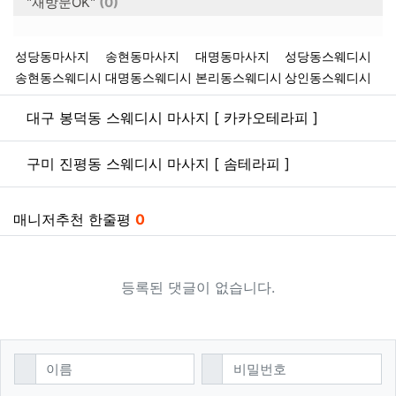
"재방문OK"
(0)
키워드
성당동마사지
송현동마사지
대명동마사지
성당동스웨디시
송현동스웨디시
대명동스웨디시
본리동스웨디시
상인동스웨디시
관련자료
대구 봉덕동 스웨디시 마사지 [ 카카오테라피 ]
구미 진평동 스웨디시 마사지 [ 솜테라피 ]
매니저추천 한줄평
0
등록된 댓글이 없습니다.
댓글쓰기
필수
필수
이름
비밀번호