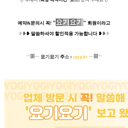
요
기
요
기
"
"
예약&문의시 꼭!
회원이라고
❥
❥
❥
말씀하셔야 할인적용 가능합니다
❥
❥
❥
ꕤ
ꕤ
°
°
°
°
┈
요
기
요
기
주
소
:
ygyg.kr
┈