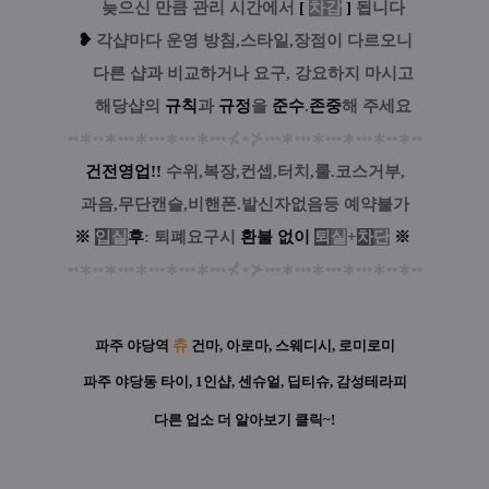
....
늦으신 만큼 관리 시간에서
[
차감
]
됩니다
❥
각샵마다 운영 방침,스타일,장점이 다르오니
....
다른 샵과 비교하거나 요구, 강요하지 마시고
....
해당샵의
규칙
과
규정
을
준수
.
존중
해 주세요
••
∗
••
∗
•••
∗
•••
∗
•••
∗
•••
⊀
⋆
⊁
•••
∗
•••
∗
•••
∗
•••
∗
••
∗
••
건전영업!!
수위,복장,컨셉,터치,룰.코스거부,
과음,무단캔슬,비핸폰.발신자없음등 예약불가
※
입
실
후
: 퇴폐요구시
환
불
없
이
퇴
실
+
차
단
※
••
∗
••
∗
•••
∗
•••
∗
•••
∗
•••
⊀
⋆
⊁
•••
∗
•••
∗
•••
∗
•••
∗
••
∗
••
파주 야당역
츄
건마, 아로마, 스웨디시, 로미로미
파주 야당동 타이, 1인샵, 센슈얼, 딥티슈, 감성테라피
다른 업소 더 알아보기 클릭~!