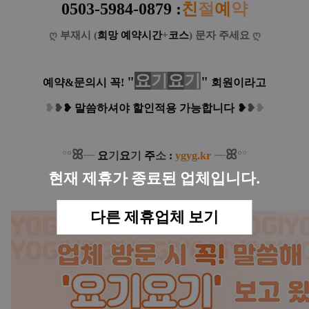
0503-5984-0879
:
친
절
예
약
ღ
부재시 (
희망 예약시간
+
코스
) 문자 주세요
ღ
요
기
요
기
"
"
예약&문의시 꼭!
회원이라고
❥
❥
❥
말씀하셔야 할인적용 가능합니다
❥
❥
❥
ꕤ
ꕤ
°
°
°
°
┈
요
기
요
기
주
소
:
ygyg.kr
┈
현재 제휴가 종료된 업체입니다.
다른 제휴업체 보기