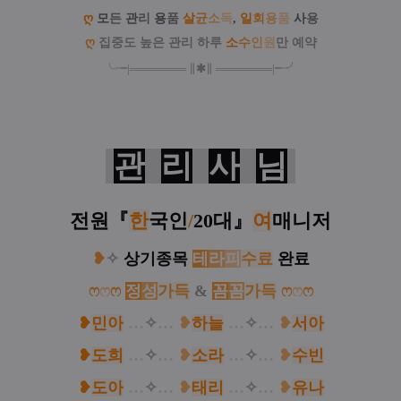
ღ
모
든
관
리
용
품
살
균
소
독
,
일
회
용
품
사
용
ღ
집중도 높은 관리 하루
소
수
인
원
만 예약
╰╼
|
═
═
═
═
═
═
═
∥
✱
∥
═
═
═
═
═
═
═
|
╾╯
관
리
사
님
전원
『
한
국인
/
20대
』
여
매니저
❥
✧
상기종목
테
라
피
수료
완료
ෆ
ෆ
ෆ
정
성
가득
&
꼼
꼼
가득
ෆ
ෆ
ෆ
❥
민아
…
✧
…
❥
하늘
…
✧
…
❥
서아
❥
도희
…
✧
…
❥
소라
…
✧
…
❥
수빈
❥
도아
…
✧
…
❥
태리
…
✧
…
❥
유나