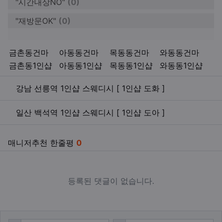
"시간내상NO"
(0)
"재방문OK"
(0)
키워드
금촌동건마
아동동건마
목동동건마
와동동건마
금촌동1인샵
아동동1인샵
목동동1인샵
와동동1인샵
관련자료
강남 선릉역 1인샵 스웨디시 [ 1인샵 도화 ]
일산 백석역 1인샵 스웨디시 [ 1인샵 도아 ]
매니저추천 한줄평
0
등록된 댓글이 없습니다.
댓글쓰기