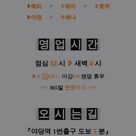
❥
혜리
…
✧
…
❥
체리
…
✧
…
❥
효주
❥
아영
…
✧
…
❥
예나
…
✧
…
❥
서아
영
업
시
간
점심
12
시
❥
새벽
4
시
❥
✧
폰
O
F
F
:
마감
O
R
랜덤 휴무
ෆ
ෆ
365일
연
중
무
휴
ෆ
ෆ
오
시
는
길
『야당역 1번출구 도보
5
분
』