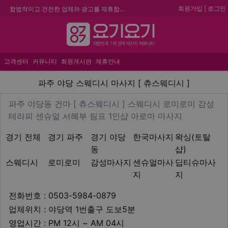
회원가입
|
로그인
합법적이고 건전한 업체와 광고를 제휴합니다.
★요기요기 설 연휴 휴무 안내★
메뉴
★ 요기요기 업체회원 안내사항 ★
불건전한 게시글은 삭제 및 회원탈퇴 됩니다.
고객센터
커뮤니티
회원게시판
제휴안내
파주 야당 스웨디시 마사지 [ 
파주 야당 스웨디시 마사지 [ 츄스웨디시 ]
업체 정보
파주 야당동 건마 [ 츄스웨디시
파주 야당동 건마 [ 츄스웨디시 ] 스웨디시 로미로미 감성
Description
테라피 센슈얼 서혜부 림프 1인샵 아로마 마사지
지역1
테마
경기 전체
경기 파주
경기 야당
한국마사지
왁싱(토탈
동
샵)
스웨디시
로미로미
감성마사지
센슈얼마사
딥티슈마사
지
지
업체연락처
전화번호 : 0503-5984-0879
업체위치
업체위치 : 야당역 1번출구 도보5분
영업시간
영업시간 : PM 12시 ~ AM 04시