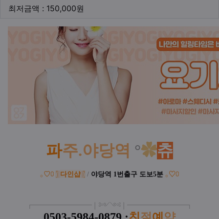
최저금액
최저금액 : 150,000원
본문
파
주.야당역
°
✿
츄
｡
♡
⩇
(
다인샵
)
/
야당역 1번출구
도보5분
｡
♡
⩇
┏
━
━━━
━━━
━
❘༻༺❘
━
━━━
━━━
━
┓
0503-5984-0879 :
친
절
예
약