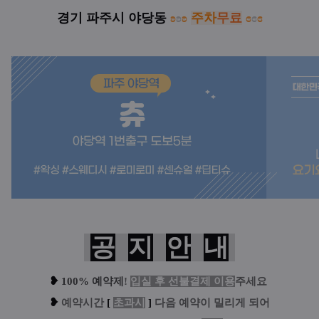
경기 파주시 야당동
ʚ
ʚ
ʚ
주차
무료
ɞ
ɞ
ɞ
공
지
안
내
❥
100% 예약제
!
입실 후 선불결제 이용
주세요
❥
예
약시간
[
초과시
]
다음 예약이 밀리게 되어