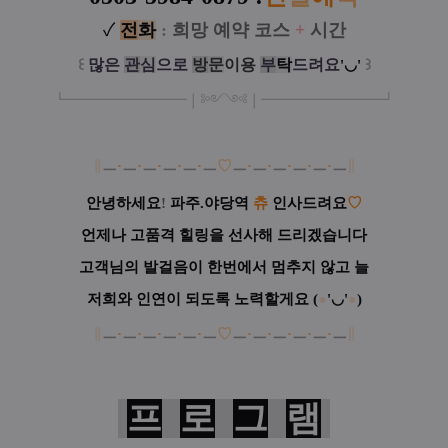
✓
전
화
:
희망 예약 코스
+
시간
꒰
많은
관
심
으로
방
문
이
용
부
탁
드려요
꒱
'◡'
┗
━━━━━
━
━
━
❘༻༺❘
━
━━━
━━━
━
┛
∥
ㅡ
·
ㅡ
·
ㅡ
·
ㅡ
·
ㅡ
·
ㅡ
♡
ㅡ
·
ㅡ
·
ㅡ
·
ㅡ
·
ㅡ
·
ㅡ
∥
안녕하세요
!
파주.야당역
츄
인사드려요
♡
언제나 고품격 힐링을 선사해 드리겠습니다
고객님의 발걸음이 한번에서 멈추지 않고 늘
저희와 인연이 되도록 노력할게요
(
●
'◡'
●
)
∥
ㅡ
·
ㅡ
·
ㅡ
·
ㅡ
·
ㅡ
·
ㅡ
♡
ㅡ
·
ㅡ
·
ㅡ
·
ㅡ
·
ㅡ
·
ㅡ
∥
프
로
그
램