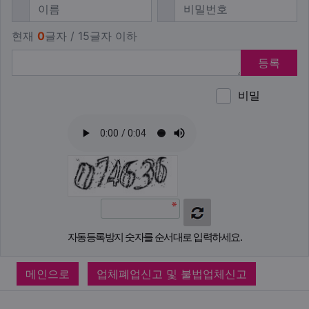
필수
필수
이름
비밀번호
현재
0
글자 / 15글자 이하
등록
비밀
이모티
폰트어
동영
이
새
자동등록방지 숫자를 순서대로 입력하세요.
메인으로
업체폐업신고 및 불법업체신고