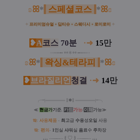
ʚ
ꕤ
*
스페셜코스
*
ꕤ
ɞ
✧
프리미엄슈얼 + 딥티슈 +
스웨디시 + 로미로미
✧
❥
A
코
스
70분
·
➜
15
만
•
•
•
•
•
•
•
•
⌯⌯✽⌯⌯
•
•
•
•
•
•
•
•
ʚ
ꕤ
*
왁싱&테라피
*
ꕤ
ɞ
❥
브라질리언
청
결
·
➜
14
만
╭╼|
═
═
═
═
═
═
═
∥
✱
∥
═
═
═
═
═
═
═
|╾╮
카
드
가
능
/
이
체
≪
현
금
가
기
준
,
가
능
≫
ఇ
:
사
용
제
품
-
최
고
급
수
용
성
오
일
사
용
ఇ
:
편
의
-
1
인
실
샤
워
실
음
료
수
주
차
장
…
--
--
-
--
--
꒰
♡
꒱
--
--
-
--
--
…