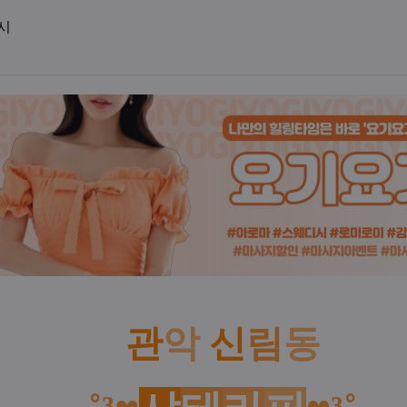
영업시간
5시
관
악
신
림
동