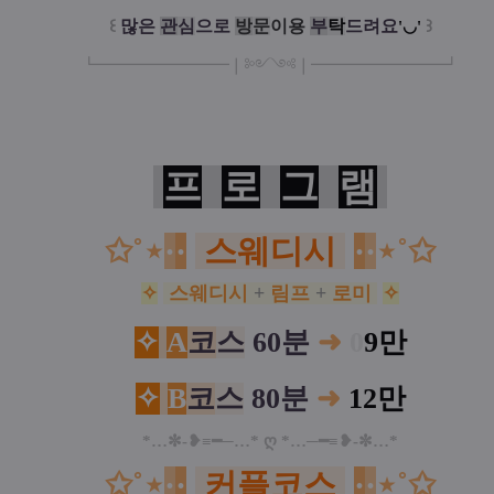
꒰
많은
관
심
으로
방
문
이
용
부
탁
드려요
꒱
'◡'
┗
━━━━━
━
━
━
❘༻༺❘
━
━━━
━━━
━
┛
프
로
그
램
✩˚⋆
·
·
스웨디시
·
·
⋆˚✩
✧
스웨디시
+
림프
+
로미
✧
✧
A
코
스
60분
➜
0
9만
✧
B
코
스
80분
➜
12만
*…✼-❥≡━─…* ღ *…─━≡❥-✼…*
✩˚⋆
·
·
커플코스
·
·
⋆˚✩