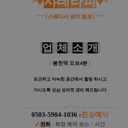
˚³♥
샤
테
라
피
♥³˚
*
°
*
스웨디시 로미 림프
*
°
*
업
체
소
개
[
봉천역 도보4분
]
포근하고 아늑한 공간에서 힐링 하시고
가시도록 성심 성의껏 관리 해드립니다
┏
━
━━━
━━━
━
❘༻༺❘
━
━━━
━━━
━
┓
0503-5984-1036
:
친
절
예
약
✓
전
화
:
희망 예약 코스
+
시간