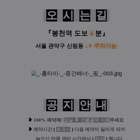
오
시
는
길
『
봉천역
도보
4
분
』
서울 관악구 신림동
ᦸ
❥
주차가능
공
지
안
내
❥
100% 예약제
!
입실 후 선불결제 이용
주세요
❥
예
약시간
[
초과시
]
다음 예약이 밀리게 되어
....
늦으신 만큼 관리 시간에서
[
차감
]
됩니다