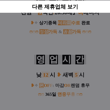
다른 제휴업체 보기
전원
『
한
국인
/
20.30대
』
여
매니저
❥
✧
상기종목
테
라
피
수료
완료
ෆ
ෆ
ෆ
정
성
가득
&
꼼
꼼
가득
ෆ
ෆ
ෆ
영
업
시
간
낮
12
시
❥
새벽
5
시
❥
✧
폰
O
F
F
:
마감
O
R
랜덤 휴무
ෆ
ෆ
365일
연
중
무
휴
ෆ
ෆ