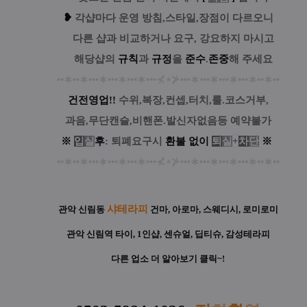
❥
각샵마다 운영 방침,스타일,장점이 다르오니
....
다른 샵과 비교하거나 요구, 강요하지 마시고
....
해당샵의
규칙
과
규정
을
준수
.
존중
해 주세요
••
∗
••
∗
•••
∗
•••
∗
•••
∗
•••
⊀
⋆
⊁
•••
∗
•••
∗
•••
∗
•••
∗
••
∗
••
건전영업!!
수위,복장,컨셉,터치,룰.코스거부,
과음,무단캔슬,비핸폰.발신자없음등 예약불가
※
입
실
후
: 퇴폐요구시
환
불
없
이
퇴
실
+
차
단
※
••
∗
••
∗
•••
∗
•••
∗
•••
∗
•••
⊀
⋆
⊁
•••
∗
•••
∗
•••
∗
•••
∗
••
∗
••
샤테라피
관악 신림동
건마, 아로마, 스웨디시, 로미로미
관악 신림역 타이, 1인샵, 센슈얼, 딥티슈, 감성테라피
다른 업소 더 알아보기 클릭~!