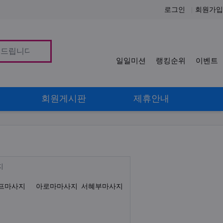
로그인
회원가입
일일미션
랭킹순위
이벤트
사
회원게시판
제휴안내
감성테라피 아로마 서혜부 림프 센슈얼
Description
지
프마사지
아로마마사지
서혜부마사지