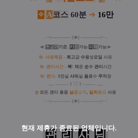
✧
A
코
스
60분
➜
16만
╭╼|
═
═
═
═
═
═
═
∥
✱
∥
═
═
═
═
═
═
═
|╾╮
카
드
/
이
체
≪
현
금
가
기
준
,
가
능
가
능
≫
ఇ
:
사
용
제
품
-
최
고
급
수
용
성
오
일
사
용
ఇ
:
관
리
시
간
-
꽉
!
채
운
순
수
관
리
시간
ఇ
:
편
의
-
1
인
실
샤
워
실
음
료
수
주
차
장
…
--
--
-
--
--
꒰
♡
꒱
--
--
-
--
--
…
ღ
모
든
관
리
용
품
살
균
소
독
,
일
회
용
품
사
용
╰╼
|
═
═
═
═
═
═
═
∥
✱
∥
═
═
═
═
═
═
═
|
╾╯
현재 제휴가 종료된 업체입니다.
관
리
사
님