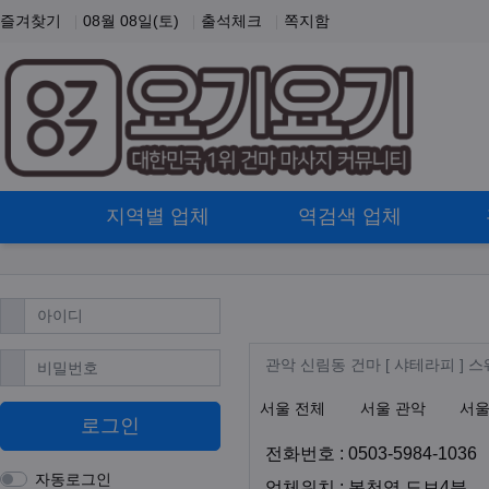
즐겨찾기
08월 08일(토)
출석체크
쪽지함
홈으로
지역별 업체
역검색 업체
필수
아이디
관악 신림동 스웨
업체 정보
관악 신림동 건마
필수
비밀번호
관악 신림동 건마 [ 샤테라피 ]
지역1
테마
서울 전체
서울 관악
서울
로그인
전화번호 : 0503-5984-1036
자동로그인
업
업체위치 : 봉천역 도보4분