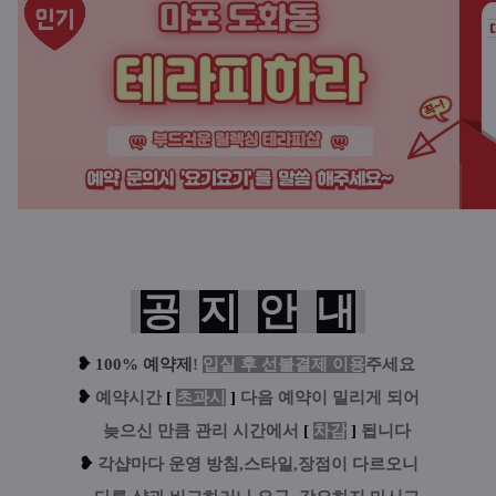
공
지
안
내
❥
100% 예약제
!
입실 후 선불결제 이용
주세요
❥
예
약시간
[
초과시
]
다음 예약이 밀리게 되어
....
늦으신 만큼 관리 시간에서
[
차감
]
됩니다
❥
각샵마다 운영 방침,스타일,장점이 다르오니