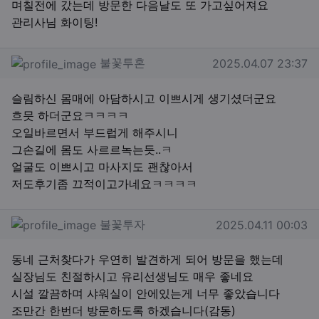
며칠전에 갔는데 방문한 다음날도 또 가고싶어져요
관리사님 화이팅!
불꽃투혼님의 댓글
작성일
불꽃투혼
2025.04.07 23:37
슬림하신 몸매에 아담하시고 이쁘시게 생기셨더군요
흐믓 하더군요ㅋㅋㅋㅋ
오일바르면서 부드럽게 해주시니
그손길에 몸도 사르르녹는듯..ㅋ
얼굴도 이쁘시고 마사지도 괜찮아서
저도후기좀 끄적이고가네요ㅋㅋㅋㅋ
불꽃투자님의 댓글
작성일
불꽃투자
2025.04.11 00:03
동네 근처찾다가 우연히 발견하게 되어 방문을 했는데
실장님도 친절하시고 유리선생님도 매우 좋네요
시설 깔끔하며 샤워실이 안에있는게 너무 좋았습니다
조만간 한번더 방문하도록 하겠습니다(감동)