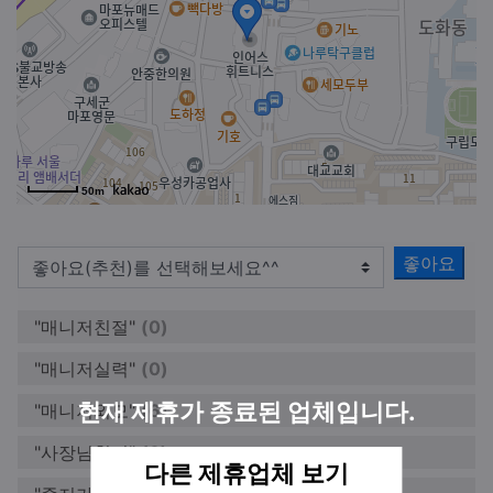
50m
좋아요
"매니저친절"
(0)
"매니저실력"
(0)
현재 제휴가 종료된 업체입니다.
"매니저외모"
(6)
"사장님친절"
(0)
다른 제휴업체 보기