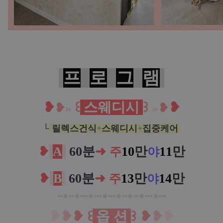
프
로
그
램
❥
꒰
스웨디시
꒱
❥
❥
»
»
❥
└
릴렉스건식
+
스웨디시
+
집중케어
❥
A
60분
➜
10
만
11
만
주
야
❥
B
60분
➜
13
만
14
만
주
야
••
∗
••
∗
•••
∗
•••
∗
•••
∗
••
∗
••
∗
•••
∗
•••
❥
❥
❥
꒰
옵 션
꒱
❥
❥
❥