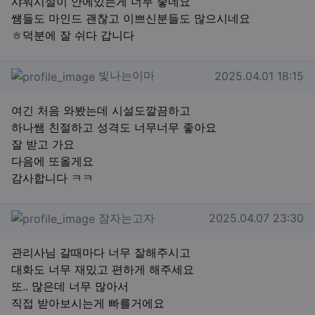
샤워시설이 안에있는게 너무 좋네요
썜들도 마인드 괜찮고 이쁘신분들도 많으시네요
ㅎ덕분에 잘 쉬다 갑니다
빛나는이마님의 댓글
작성일
빛나는이마
2025.04.01 18:15
여긴 처음 와봤는데 시설도깔끔하고
하나쌤 친절하고 성격도 너무너무 좋아요
잘 받고 가요
다음에 또올게요
감사합니다 ㅋㅋ
잠자는고자님의 댓글
작성일
잠자는고자
2025.04.07 23:30
관리사님 갈때마다 너무 잘해주시고
대화도 너무 재밌고 편하게 해주세요
또.. 많은데 너무 많아서
직접 받아보시는게 빠를거에요