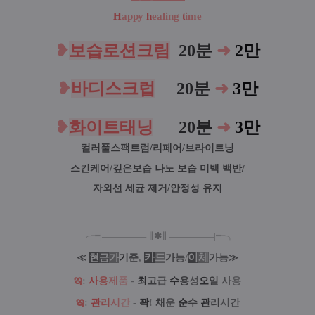
H
appy
h
ealing
t
ime
❥
보습로션크림
.
20분
➜
2만
❥
바디스크럽
어
20분
➜
3만
❥
화이트태닝
어
.
20분
➜
3만
컬러풀스팩트럼/리페어/브라이트닝
스킨케어/
깊은보습 나노 보습 미백 백반/
자외선 세균 제거/안정성 유지
╭╼|
═
═
═
═
═
═
═
∥
✱
∥
═
═
═
═
═
═
═
|╾╮
카
드
/
이
체
≪
현
금
가
기
준
,
가
능
가
능
≫
ఇ
:
사
용
제
품
-
최
고
급
수
용
성
오
일
사
용
ఇ
:
관
리
시
간
-
꽉
!
채
운
순
수
관
리
시간