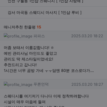
인천 구월동 1인샵 스웨디시 [ 1인샵 사랑채 ]
강서 마곡동 스웨디시 마사지 [ 1인샵 루비 ]
매니저추천 한줄평
15
파파스님의 댓글
작성일
파파스
2025.03.20 18:22
머좀 보태서 이름값합니다! ㅎ
예빈 관리사님 마인드도 좋았고
관리도 딱 제스타일이었네요!
추천드리고 갑니다!
1시간은 너무 곰방 가네 ㅜㅜ담엔 80분 코스로다가....
푸른언덕님의 댓글
작성일
푸른언덕
2025.03.20 18:27
스웨디시를 여기저기 다니다 이제 정착하려합니다
시설이 매우 마음에 들며