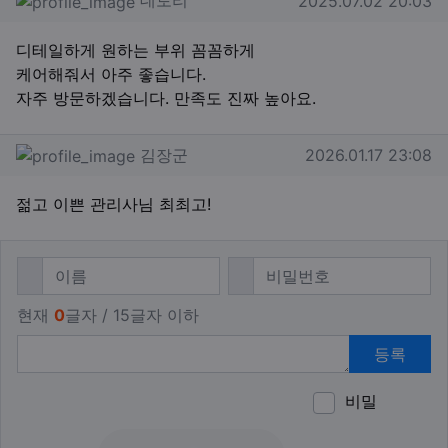
2025.07.02 20:03
디테일하게 원하는 부위 꼼꼼하게
케어해줘서 아주 좋습니다.
자주 방문하겠습니다. 만족도 진짜 높아요.
김장군님의 댓글
작성일
김장군
2026.01.17 23:08
젊고 이쁜 관리사님 최최고!
댓글쓰기
필수
필수
이름
비밀번호
현재
0
글자 / 15글자 이하
등록
비밀
이모티
폰트어
동영
이
새