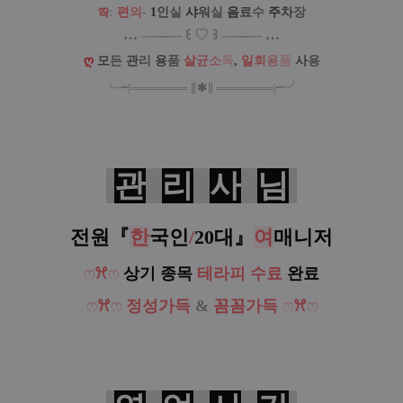
ఇ
:
편
의
-
1
인
실
샤
워
실
음
료
수
주
차
장
…
--
--
-
--
--
꒰
♡
꒱
--
--
-
--
--
…
ღ
모
든
관
리
용
품
살
균
소
독
,
일
회
용
품
사
용
╰╼
|
═
═
═
═
═
═
═
∥
✱
∥
═
═
═
═
═
═
═
|
╾╯
관
리
사
님
전원
『
한
국인
/
20대
』
여
매니저
ෆ
ꕮ
ෆ
상기 종목
테라피 수료
완료
ෆ
ꕮ
ෆ
정성가득
&
꼼꼼가득
ෆ
ꕮ
ෆ