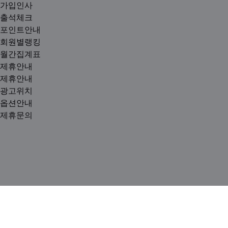
가입인사
출석체크
포인트안내
회원별랭킹
월간집계표
제휴안내
제휴안내
광고위치
옵션안내
제휴문의