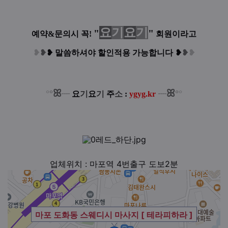
요
기
요
기
"
"
예약&문의시 꼭!
회원이라고
❥
❥
❥
말씀하셔야 할인적용 가능합니다
❥
❥
❥
ꕤ
ꕤ
°
°
°
°
┈
요
기
요
기
주
소
:
ygyg.kr
┈
업체위치 : 마포역 4번출구 도보2분
마포 도화동 스웨디시 마사지 [ 테라피하라 ]