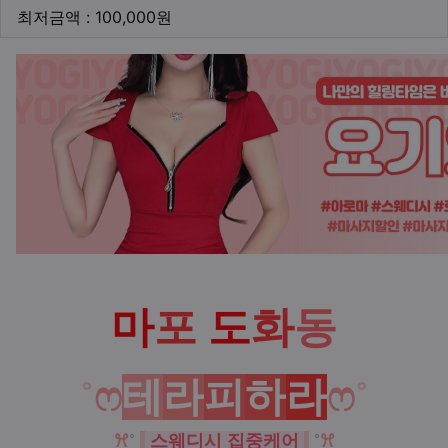
최저금액
최저금액 : 100,000원
본문
마
포
도
화
동
˚
ෆ
테
라
피
하
라
ෆ
˚
ꕮ
˚
스웨디시 집중케어
˚
ꕮ