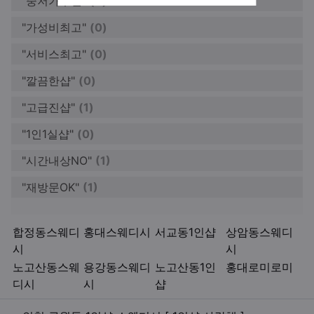
"중저가추천"
(0)
"가성비최고"
(0)
"서비스최고"
(0)
"깔끔한샵"
(0)
"고급진샵"
(1)
"1인1실샵"
(0)
"시간내상NO"
(1)
"재방문OK"
(1)
키워드
합정동스웨디
홍대스웨디시
서교동1인샵
상암동스웨디
시
시
노고산동스웨
용강동스웨디
노고산동1인
홍대로미로미
디시
시
샵
관련자료