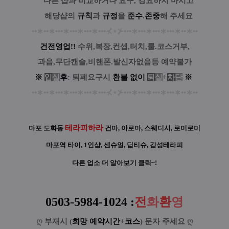
....
다른 샵과 비교하거나 요구, 강요하지 마시고
....
해당샵의
규칙
과
규정
을
준수
.
존중
해 주세요
••
∗
••
∗
•••
∗
•••
∗
•••
∗
•••
⊀
⋆
⊁
•••
∗
•••
∗
•••
∗
•••
∗
••
∗
••
건전영업!!
수위,복장,컨셉,터치,룰.코스거부,
과음,무단캔슬,비핸폰.발신자없음등 예약불가
※
입
실
후
: 퇴폐요구시
환
불
없
이
퇴
실
+
차
단
※
••
∗
••
∗
•••
∗
•••
∗
•••
∗
•••
⊀
⋆
⊁
•••
∗
•••
∗
•••
∗
•••
∗
••
∗
••
테라피하라
마포 도화동
건마, 아로마, 스웨디시, 로미로미
마포역 타이, 1인샵, 센슈얼, 딥티슈, 감성테라피
다른 업소 더 알아보기 클릭~!
0503-5984-1024
:
전
화
환
영
ღ
부재시 (
희망 예약시간
+
코스
) 문자 주세요
ღ