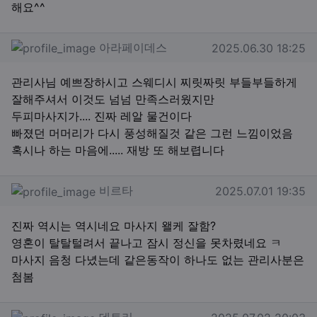
해요^^
아라페이데스님의 댓글
작성일
아라페이데스
2025.06.30 18:25
관리사님 예쁘장하시고 스웨디시 찌릿짜릿 부들부들하게
잘해주셔서 이것도 넘넘 만족스러웠지만
두피마사지가.... 진짜 레알 물건이다
빠졌던 머머리가 다시 풍성해질것 같은 그런 느낌이었음
혹시나 하는 마음에..... 재방 또 해보렵니다
비르타님의 댓글
작성일
비르타
2025.07.01 19:35
진짜 역시는 역시네요 마사지 왤케 잘함?
영혼이 탈탈털려서 끝나고 잠시 정신을 못차렸네요 ㅋ
마사지 음청 다녔는데 같은동작이 하나도 없는 관리사분은
첨봄
데토리님의 댓글
작성일
데토리