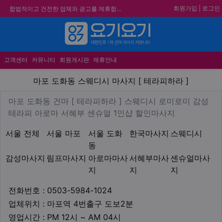
회원가입
|
로그인
합법적이고 건전한 업체와 광고를 제휴합니다.
★요기요기 설 연휴 휴무 안내★
★ 요기요기 업체회원 안내사항 ★
메뉴
불건전한 게시글은 삭제 및 회원탈퇴 됩니다.
고객센터
커뮤니티
회원게시판
제휴안내
마포 도화동 스웨디시 마사지 [
마포 도화동 스웨디시 마사지 [ 테라피하라 ]
업체 정보
마포 도화동 건마 [ 테라피하
마포 도화동 건마 [ 테라피하라 ] 스웨디시 로미로미 감성
Description
테라피 아로마 서혜부 센슈얼 1인샵 할인마사지
지역1
테마
서울 전체
서울 마포
서울 도화
한국마사지
스웨디시
동
감성마사지
림프마사지
아로마마사
서혜부마사
센슈얼마사
지
지
지
업체연락처
전화번호 : 0503-5984-1024
업체위치
업체위치 : 마포역 4번출구 도보2분
영업시간
영업시간 : PM 12시 ~ AM 04시