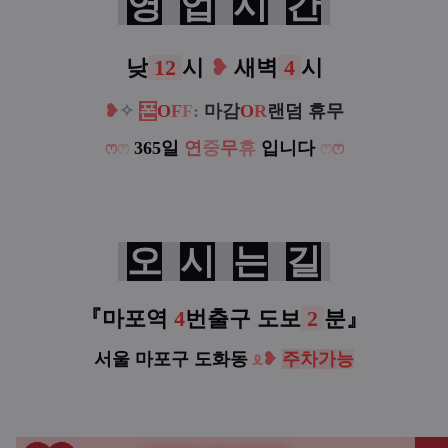
영
업
시
간
낮
12
시
❥
새벽
4
시
❥
✧
폰
O
F
F
:
마감
O
R
랜덤 휴무
ෆ
ෆ
365일
연
중
무
휴
입니다
ෆ
ෆ
오
시
는
길
『
마포역
4
번출구
도보
2
분
』
서울 마포구 도화동
ᦸ
❥
주
차
가
능