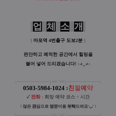
업
체
소
개
[
마포역 4번출구 도보2분
]
편안하고 쾌적한 공간에서 힐링을
불어 넣어 드리겠습니다!
ʚ
◕‿◕
ɞ
┏
━
━━━
━━━
━
❘༻༺❘
━
━━━
━━━
━
┓
0503-5984-1024
:
친
절
예
약
✓
전
화
:
희망 예약 코스
+
시간
꒰
많은
관
심
으로
방
문
이
용
부
탁
드려요
꒱
'◡'
┗
━━━━━
━
━
━
❘༻༺❘
━
━━━
━━━
━
┛