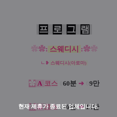
프
로
그
램
✿
✿
:
스웨디시
:
✿
✿
ㄴ
❥
스웨디시(아로마)
✿
A
코
스
0
60분
➜
0
9만
현재 제휴가 종료된 업체입니다.
✿
B
코
스
0
90분
➜
12만