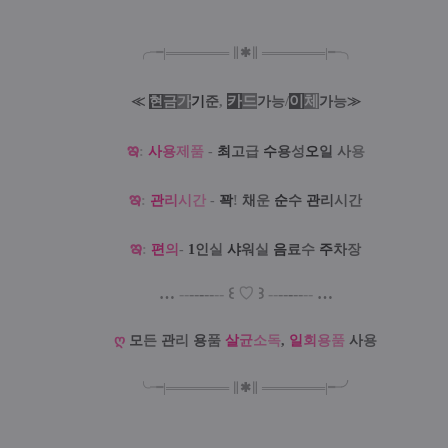
╭╼|
═
═
═
═
═
═
═
∥
✱
∥
═
═
═
═
═
═
═
|╾╮
카
드
/
이
체
≪
현
금
가
기
준
,
가
능
가
능
≫
ఇ
:
사
용
제
품
-
최
고
급
수
용
성
오
일
사
용
ఇ
:
관
리
시
간
-
꽉
!
채
운
순
수
관
리
시간
ఇ
:
편
의
-
1
인
실
샤
워
실
음
료
수
주
차
장
…
--
--
-
--
--
꒰
♡
꒱
--
--
-
--
--
…
ღ
모
든
관
리
용
품
살
균
소
독
,
일
회
용
품
사
용
╰╼
|
═
═
═
═
═
═
═
∥
✱
∥
═
═
═
═
═
═
═
|
╾╯