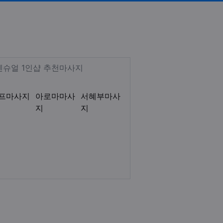
 로미로미 감성테라피 아로마 서
Description
센슈얼 1인샵 추천마사지
프마사지
아로마마사
서혜부마사
지
지