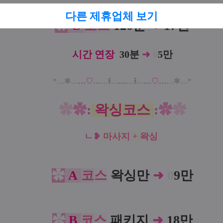
다른 제휴업체 보기
✿
C
코
스
120분
➜
17만
시간 연장
30분
➜
0
5만
*…✼
…
…
♡
…
…
꒰
…
…
…
꒱
…
…
♡
…
…
✼…*
✿
✿
:
왁싱코스
:
✿
✿
ㄴ
❥
마사지 + 왁싱
✿
A
코
스
왁싱만
➜
0
9만
✿
B
코
스
패키지
➜
18만