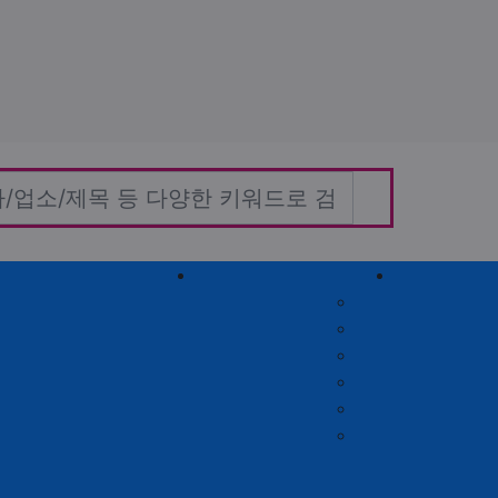
홈타이(방문)
고객센터
커뮤니티
자유게시판
질문게시판
익명게시판
유머게시판
일상게시판
공유&교환