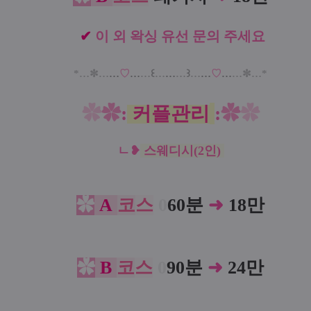
✔
이 외 왁싱 유선 문의 주세요
*…✼
…
…
♡
…
…
꒰
…
…
…
꒱
…
…
♡
…
…
✼…*
✿
✿
:
커플관리
:
✿
✿
ㄴ
❥
스웨디시(2인)
✿
A
코
스
0
60분
➜
18만
✿
B
코
스
0
90분
➜
24만