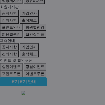
일상게시판
공유&교환
회원게시판
공지사항
가입인사
건의사항
출석체크
포인트안내
회원별랭킹
회원별랭킹
월간집계표
제휴안내
공지사항
가입인사
건의사항
출석체크
이벤트 및 할인쿠폰
할인이벤트
당첨이벤트
포인트쿠폰
이벤트쿠폰
요기요기 안내