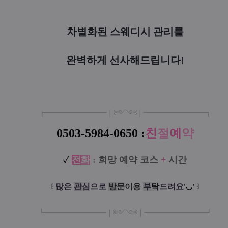
차별화된 스웨디시 관리를
완벽하게 선사해드립니다!
┏
━
━━━
━━━
━
❘༻༺❘
━
━━━
━━━
━
┓
0503-5984-0650 :
친
절
예
약
✓
전
화
:
희망 예약 코스
+
시간
꒰
많은
관
심
으로
방
문
이
용
부
탁
드려요
꒱
'◡'
┗
━━━━━
━
━
━
❘༻༺❘
━
━━━
━━━
━
┛