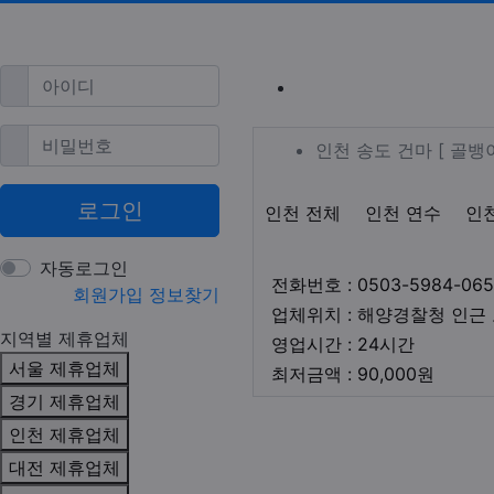
필수
아이디
인천 송도 스
필수
비밀번호
업체 정보
인천 송도 
인천 송도 건마 [ 골
로그인
지역1
테마
인천 전체
인천 연수
인
자동로그인
전화번호 : 0503-5984-065
회원가입
정보찾기
업체위치 : 해양경찰청 인근
지역별 제휴업체
영업시간
영업시간 : 24시간
서울 제휴업체
최저금
최저금액 : 90,000원
경기 제휴업체
본문
인천 제휴업체
대전 제휴업체