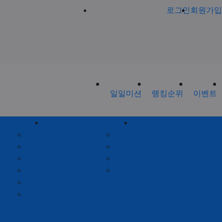
로그인
회원가입
일일미션
랭킹순위
이벤트
회원게시판
제휴안내
공지사항
제휴안내
가입인사
광고위치
출석체크
옵션안내
포인트안내
제휴문의
회원별랭킹
월간집계표