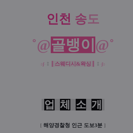
인천
송
도
˚@
골뱅이
@˚
스웨디시&왁싱
ʚ
ʃ
⁑
⁑
ʃ
ʚ
업
체
소
개
[
해양경찰청 인근 도보3분
]