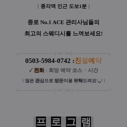
[
종각역 인근 도보1분
]
종로 No.1 ACE 관리사님들의
최고의 스웨디시를 느껴보세요!
┏
━
━━━
━━━
━
❘༻༺❘
━
━━━
━━━
━
┓
0503-5984-0742 :
친
절
예
약
✓
전
화
:
희망 예약 코스
+
시간
꒰
많은
관
심
으로
방
문
이
용
부
탁
드려요
꒱
'◡'
┗
━━━━━
━
━
━
❘༻༺❘
━
━━━
━━━
━
┛
프
로
그
램