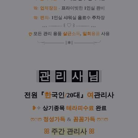
ఇ
:
업
체
장
점
-
프
라
이빗
한
1
인
실
완
비
ఇ
:
편
의
-
1
인
실
샤
워
실
음
료
수
주
차
장
…
--
--
-
--
--
꒰
♡
꒱
--
--
-
--
--
…
ღ
모
든
관
리
용
품
살
균
소
독
,
일
회
용
품
사
용
╰╼
|
═
═
═
═
═
═
═
∥
✱
∥
═
═
═
═
═
═
═
|
╾╯
관
리
사
님
전원
『
한
국인
/
20대
』
여
관리사
❥
✧
상기종목
테
라
피
수료
완료
ෆ
ෆ
ෆ
정
성
가득
&
꼼
꼼
가득
ෆ
ෆ
ෆ
ꕤ
주간 관리사
ꕤ