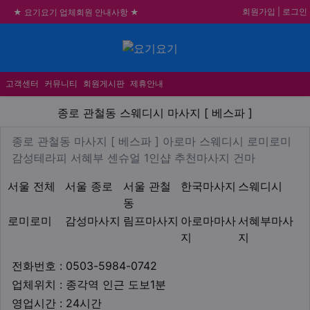
회원가입
|
로그인
★ 요기요기 업체회원 안내사항 ★
불건전한 게시글은 삭제 및 회원탈퇴 됩니다.
합법적이고 건전한 업체와 광고를 제휴합니다.
메뉴
★요기요기 설 연휴 휴무 안내★
고객센터
커뮤니티
회원게시판
제휴안내
종로 관철동 스웨디시 마사지 [ 
종로 관철동 스웨디시 마사지 [ 베스파 ]
업체 정보
종로 관철동 마사지 [ 베스파 
종로 관철동 마사지 [ 베스파 ] 아로마 스웨디시 로미로미
Descriptio
감성테라피 서혜부 센슈얼 1인샵 추천마사지 건마
지역1
테마
서울 전체
서울 종로
서울 관철
한국마사지
스웨디시
동
로미로미
감성마사지
림프마사지
아로마마사
서혜부마사
지
지
업체연락처
전화번호 : 0503-5984-0742
업체위치
업체위치 : 종각역 인근 도보1분
영업시간
영업시간 : 24시간