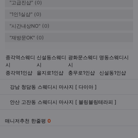
"고급진샵"
(0)
"1인1실샵"
(0)
"시간내상NO"
(0)
"재방문OK"
(0)
키워드
종각역스웨디
신설동스웨디
광화문스웨디
명동스웨디시
시
시
시
종각역1인샵
을지로1인샵
충무로1인샵
신설동1인샵
관련자료
강남 청담동 스웨디시 마사지 [ 다이아 ]
안산 고잔동 스웨디시 마사지 [ 블링블링테라피 ]
매니저추천 한줄평
0