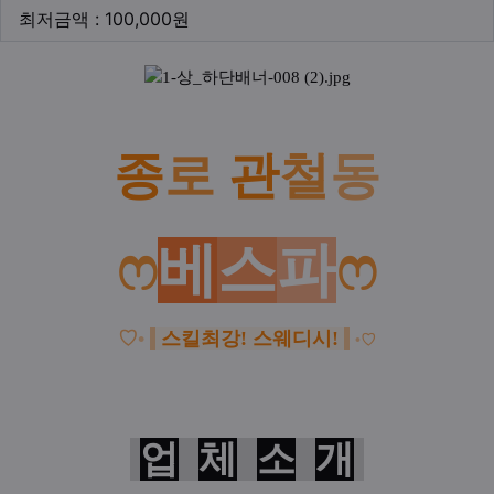
최저금액
최저금액 : 100,000원
본문
종
로
관
철
동
ෆ
베
스
파
ෆ
♡
•
스킬최강! 스웨디시!
•
♡
업
체
소
개