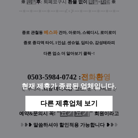
※
입
실
후
: 퇴폐요구시
환
불
없
이
퇴
실
+
차
단
※
••
∗
••
∗
•••
∗
•••
∗
•••
∗
•••
⊀
⋆
⊁
•••
∗
•••
∗
•••
∗
•••
∗
••
∗
••
베스파
종로 관철동
건마, 아로마, 스웨디시, 로미로미
종로 종각역 타이, 1인샵, 센슈얼, 딥티슈, 감성테라피
다른 업소 더 알아보기 클릭~!
0503-5984-0742
:
전
화
환
영
현재 제휴가 종료된 업체입니다.
ღ
부재시 (
희망 예약시간
+
코스
) 문자 주세요
ღ
다른 제휴업체 보기
요
기
요
기
"
"
예약&문의시 꼭!
회원이라고
❥
❥
❥
말씀하셔야 할인적용 가능합니다
❥
❥
❥