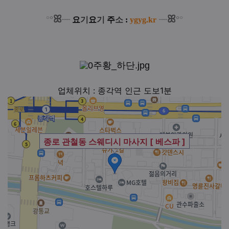
ꕤ
ꕤ
°
°
°
°
┈
요
기
요
기
주
소
:
ygyg.kr
┈
업체위치 : 종각역 인근 도보1분
종로 관철동 스웨디시 마사지 [ 베스파 ]