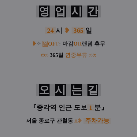
영
업
시
간
24
시
❥
365
일
❥
✧
폰
O
F
F
:
마감
O
R
랜덤 휴무
ෆ
ෆ
365일
연
중
무
휴
ෆ
ෆ
오
시
는
길
『
종각역 인근
도보
1
분
』
주차가능
서울 종로구 관철동
ᦸ
❥