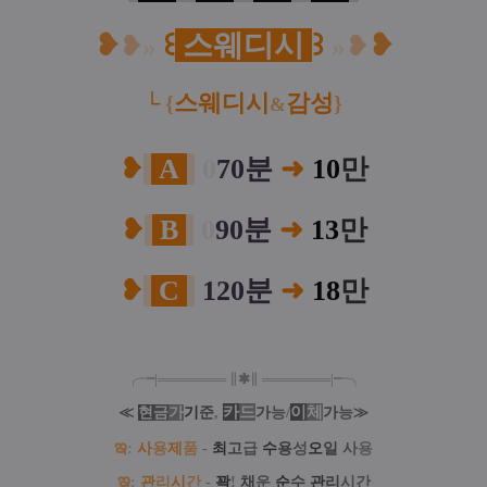
❥
꒰
스웨디시
꒱
❥
❥
»
»
❥
스웨디시
감성
└
{
}
&
❥
A
0
70분
➜
10
만
❥
B
0
90분
➜
13
만
❥
C
120분
➜
18
만
╭╼|
═
═
═
═
═
═
═
∥
✱
∥
═
═
═
═
═
═
═
|╾╮
카
드
/
이
체
≪
현
금
가
기
준
,
가
능
가
능
≫
ఇ
:
사
용
제
품
-
최
고
급
수
용
성
오
일
사
용
ఇ
:
관
리
시
간
-
꽉
!
채
운
순
수
관
리
시간