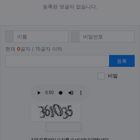
등록된 댓글이 없습니다.
댓글쓰기
필수
필수
이름
비밀번호
현재
0
글자 / 15글자 이하
등록
비밀
이모티
폰트어
동영
이
새
자동등록방지 숫자를 순서대로 입력하세요.