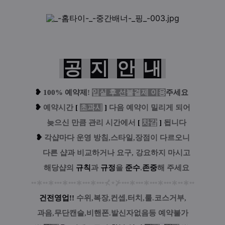
공
지
안
내
❥
100% 예약제
!
입실 후 선불결제 이용
주세요
❥
예
약시간
[
초과시
]
다음 예약이 밀리게 되어
....
늦으신 만큼 관리 시간에서
[
차감
]
됩니다
❥
각샵마다 운영 방침,스타일,장점이 다르오니
....
다른 샵과 비교하거나 요구, 강요하지 마시고
....
해당샵의
규칙
과
규정
을
준수
.
존중
해 주세요
••
∗
••
∗
•••
∗
•••
∗
•••
∗
•••
⊀
⋆
⊁
•••
∗
•••
∗
•••
∗
•••
∗
••
∗
••
건전영업!!
수위,복장,컨셉,터치,룰.코스거부,
과음,무단캔슬,비핸폰.발신자없음등 예약불가