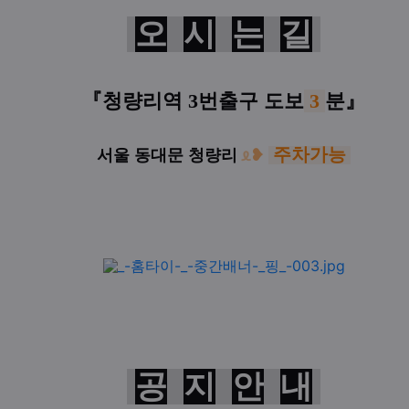
오
시
는
길
『
청량리역 3번출구
도보
3
분
』
주차가능
서울 동대문 청량리
ᦸ
❥
공
지
안
내