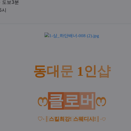
업체위치
구 도보3분
영업시간
05시
액
동
대
문
1
인
샵
ෆ
클
로
버
ෆ
♡
•
스킬최강! 스웨디시!
•
♡