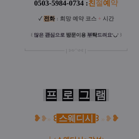
0503-5984-0734 :
친
절
예
약
✓
전
화
:
희망 예약 코스
+
시간
꒰
많은
관
심
으로
방
문
이
용
부
탁
드려요
꒱
'◡'
┗
━━━━━
━
━
━
❘༻༺❘
━
━━━
━━━
━
┛
프
로
그
램
❥
꒰
스웨디시
꒱
❥
❥
»
»
❥