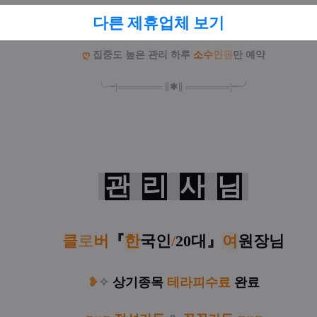
다른 제휴업체 보기
ღ
모
든
관
리
용
품
살
균
소
독
,
일
회
용
품
사
용
ღ
집중도 높은 관리 하루
소
수
인
원
만 예약
╰╼
|
═
═
═
═
═
═
═
∥
✱
∥
═
═
═
═
═
═
═
|
╾╯
관
리
사
님
클
로
버
『
한
국인
/
20대
』
여
원장님
❥
✧
상기종목
테
라
피
수료
완료