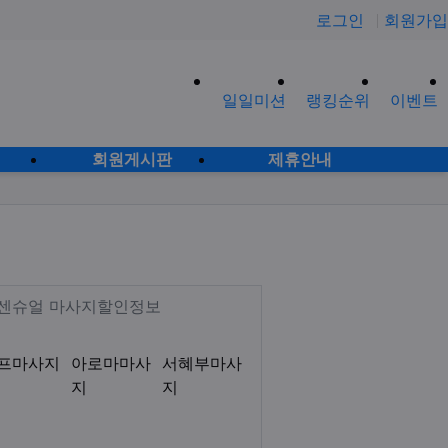
로그인
회원가입
일일미션
랭킹순위
이벤트
사이
회원게시판
제휴안내
 ]
 아로마 스웨디시 로미로미 감성테
Description
부 센슈얼 마사지할인정보
프마사지
아로마마사
서혜부마사
지
지