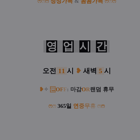
ෆ
ෆ
ෆ
정
성
가득
&
꼼
꼼
가득
ෆ
ෆ
ෆ
영
업
시
간
오전
11
시
❥
새벽
5
시
❥
✧
폰
O
F
F
:
마감
O
R
랜덤 휴무
ෆ
ෆ
365일
연
중
무
휴
ෆ
ෆ