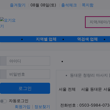
즐겨찾기
08월 08일(토)
출석체크
쪽지함
홈으로
지역별 업체
역검색 업체
필수
아이디
동대문 청량리
필수
비밀번호
업체 정보
동대문 청량
동대문 청량리 마사지 
로그인
지역1
테마
서울 전체
서울 동대문
서
자동로그인
전화번호 : 0503-5984-073
회원가입
정보찾기