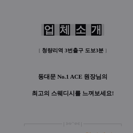
업
체
소
개
[
청량리역 3번출구 도보3분
]
동대문 No.1 ACE 원장님의
최고의 스웨디시를 느껴보세요!
┏
━
━━━
━━━
━
❘༻༺❘
━
━━━
━━━
━
┓