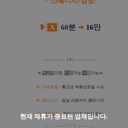
스웨디시
감성
└
{
}
&
❥
A
60분
➜
16
만
╭╼|
═
═
═
═
═
═
═
∥
✱
∥
═
═
═
═
═
═
═
|╾╮
카
드
/
이
체
≪
현
금
가
기
준
,
가
능
가
능
≫
ఇ
:
사
용
제
품
-
최
고
급
수
용
성
오
일
사
용
ఇ
:
관
리
시
간
-
입
실
시
점
부터
관
리
시작
ఇ
:
업
체
장
점
-
프
라
이빗
한
1
인
실
완
비
현재 제휴가 종료된 업체입니다.
…
--
--
-
--
--
꒰
♡
꒱
--
--
-
--
--
…