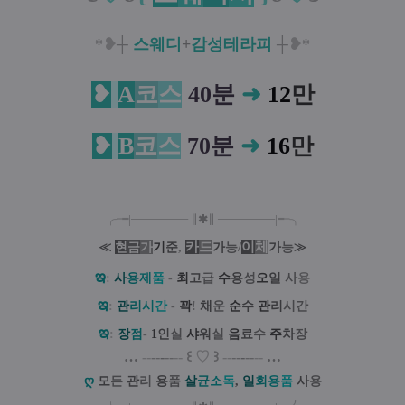
*❥
┼
스웨디
+
감성테라피
┼
❥*
❥
A
코
스
40분
➜
12
만
❥
B
코
스
70분
➜
16
만
╭╼|
═
═
═
═
═
═
═
∥
✱
∥
═
═
═
═
═
═
═
|╾╮
카
드
/
이
체
≪
현
금
가
기
준
,
가
능
가
능
≫
ఇ
:
사
용
제
품
-
최
고
급
수
용
성
오
일
사
용
ఇ
:
관
리
시
간
-
꽉
!
채
운
순
수
관
리
시간
ఇ
:
장
점
-
1
인
실
샤
워
실
음
료
수
주
차
장
…
--
--
-
--
--
꒰
♡
꒱
--
--
-
--
--
…
ღ
모
든
관
리
용
품
살
균
소
독
,
일
회
용
품
사
용