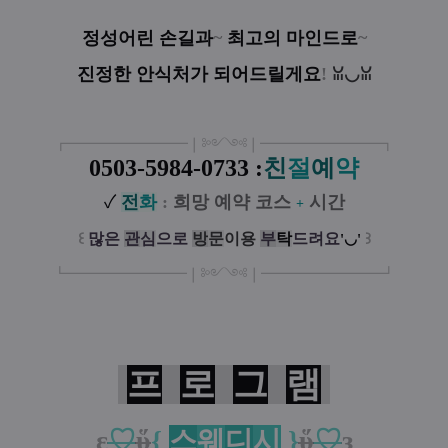
정성어린 손길과
~
최고의 마인드로
~
진정한 안식처가 되어드릴게요
!
ꈍ◡ꈍ
┏
━
━━━
━━━
━
❘༻༺❘
━
━━━
━━━
━
┓
0503-5984-0733 :
친
절
예
약
✓
전
화
:
희망 예약 코스
시간
+
꒰
많은
관
심
으로
방
문
이
용
부
탁
드려요
꒱
'◡'
┗
━━━━━
━
━
━
❘༻༺❘
━
━━━
━━━
━
┛
프
로
그
램
ε
♡
ὕ
{
스
웨
디
시
}
ὕ
♡
з