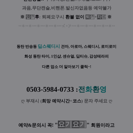
과음,무단캔슬,비핸폰.발신자없음등 예약불가
※
입
실
후
: 퇴폐요구시
환
불
없
이
퇴
실
+
차
단
※
••
∗
••
∗
•••
∗
•••
∗
•••
∗
•••
⊀
⋆
⊁
•••
∗
•••
∗
•••
∗
•••
∗
••
∗
••
딥스웨디시
동탄 반송동
건마, 아로마, 스웨디시, 로미로미
화성 동탄 타이, 1인샵, 센슈얼, 딥티슈, 감성테라피
다른 업소 더 알아보기 클릭~!
0503-5984-0733 :
전
화
환
영
ღ
부재시 (
희망 예약시간
+
코스
) 문자 주세요
ღ
요
기
요
기
"
"
예약&문의시 꼭!
회원이라고