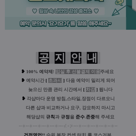
공
지
안
내
❥
100% 예약제
!
입실 후 선불결제 이용
주세요
❥
예
약시간
[
초과시
]
다음 예약이 밀리게 되어
....
늦으신 만큼 관리 시간에서
[
차감
]
됩니다
❥
각샵마다 운영 방침,스타일,장점이 다르오니
....
다른 샵과 비교하거나 요구, 강요하지 마시고
....
해당샵의
규칙
과
규정
을
준수
.
존중
해 주세요
••
∗
••
∗
•••
∗
•••
∗
•••
∗
•••
⊀
⋆
⊁
•••
∗
•••
∗
•••
∗
•••
∗
••
∗
••
건전영업!!
수위,복장,컨셉,터치,룰.코스거부,