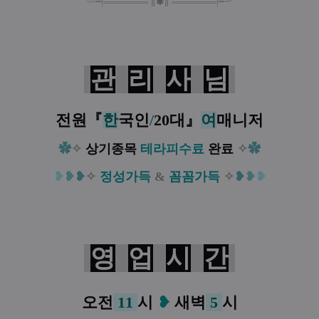
╰╼
|
═
═
═
═
═
═
═
∥
✱
∥
═
═
═
═
═
═
═
|
╾╯
관
리
사
님
전원
『
한
국인
/
20대
』
여
매니
저
✿
✧
상기종목
테라피수료
완료
✧
✿
❥
❥
❥
✧
정성가득
&
꼼꼼가득
✧
❥
❥
❥
영
업
시
간
오전
11
시
❥
새벽
5
시