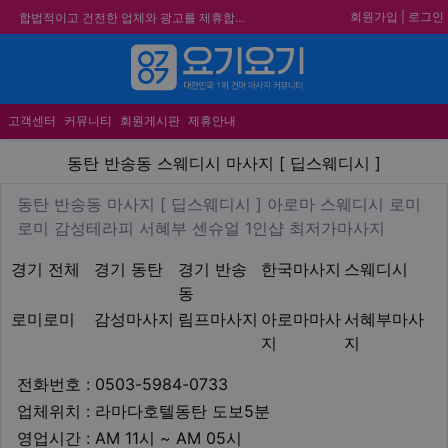
회원가입
|
로그인
합법적이고 건전한 업체와 광고를 제휴합니다.
★요기요기 설 연휴 휴무 안내★
메뉴
★ 요기요기 업체회원 안내사항 ★
불건전한 게시글은 삭제 및 회원탈퇴 됩니다.
고객센터
커뮤니티
회원게시판
제휴안내
동탄 반송동 스웨디시 마사지 [
동탄 반송동 스웨디시 마사지 [ 딥스웨디시 ]
업체 정보
동탄 반송동 마사지 [ 딥스웨
동탄 반송동 마사지 [ 딥스웨디시 ] 아로마 스웨디시 로미
Descript
로미 감성테라피 서혜부 센슈얼 1인샵 최저가마사지
지역1
테마
경기 전체
경기 동탄
경기 반송
한국마사지
스웨디시
동
로미로미
감성마사지
림프마사지
아로마마사
서혜부마사
지
지
업체연락처
전화번호 : 0503-5984-0733
업체위치
업체위치 : 라마다호텔동탄 도보5분
영업시간
영업시간 : AM 11시 ~ AM 05시