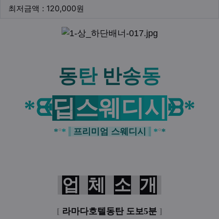
최저금액
최저금액 : 120,000원
본문
동
탄
반
송
동
*
ᙬ
딥
스
웨
디
시
ᙩ
*
*
°
*
프리미엄 스웨디시
*
°
*
업
체
소
개
[
라마다호텔동탄 도보5분
]