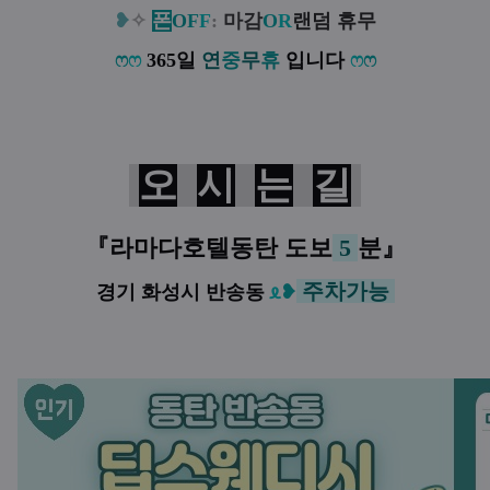
❥
✧
폰
O
F
F
:
마감
O
R
랜덤 휴무
ෆ
ෆ
365일
연
중
무
휴
입니다
ෆ
ෆ
오
시
는
길
『
라마다호텔동탄
도보
5
분
』
주차가능
경기 화성시 반송동
ᦸ
❥