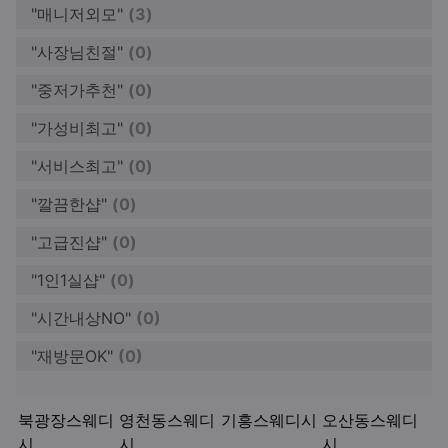
"매니저외모"
(3)
"사장님친절"
(0)
"중저가추천"
(0)
"가성비최고"
(0)
"서비스최고"
(0)
"깔끔한샵"
(0)
"고급진샵"
(0)
"1인1실샵"
(0)
"시간내상NO"
(0)
"재방문OK"
(0)
키워드
북광장스웨디
영천동스웨디
기흥스웨디시
오산동스웨디
시
시
시