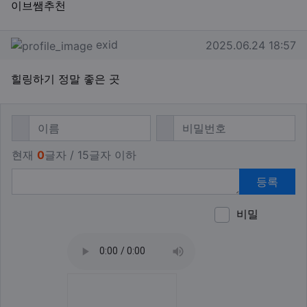
이브쌤추천
exid님의 댓글
작성일
exid
2025.06.24 18:57
힐링하기 정말 좋은 곳
댓글쓰기
필수
필수
이름
비밀번호
현재
0
글자 / 15글자 이하
등록
비밀
이모티
폰트어
동영
이
새