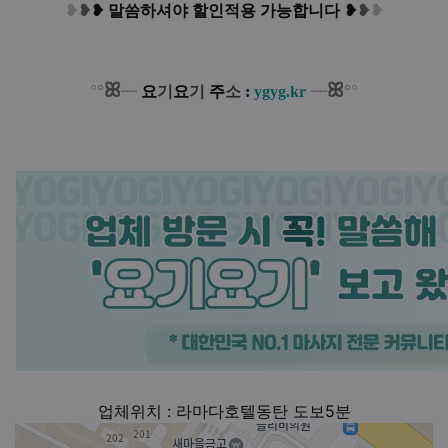
❥
❥
❥
말씀하셔야 할인적용 가능합니다
❥
❥
❥
ꕤ
ꕤ
°
°
°
°
┈
요
기
요
기
주
소
:
ygyg.kr
┈
업체위치 : 라마다호텔동탄 도보5분