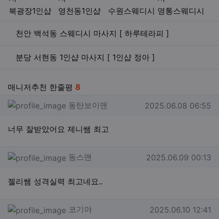
북광장1인샵
영천동1인샵
수원스웨디시
영통스웨디시
관련자료
천안 백석동 스웨디시 마사지 [ 하루테라피 ]
분당 서현동 1인샵 마사지 [ 1인샵 정아 ]
매니저추천 한줄평
8
동탄보이맨님의 댓글
작성일
동탄보이맨
2025.06.08 06:55
너무 잘받았어요 제니쌤 최고
동스맨님의 댓글
작성일
동스맨
2025.06.09 00:13
젤리쌤 성격실력 최고네요..
코기야님의 댓글
작성일
코기야
2025.06.10 12:41