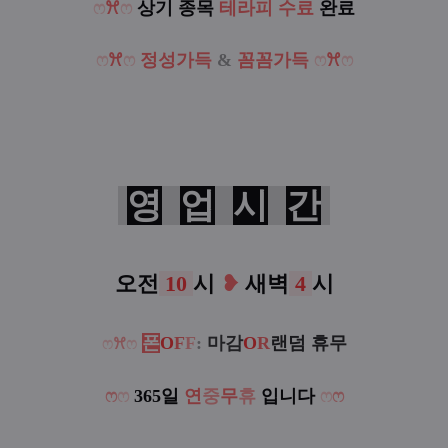
ෆ
ꕮ
ෆ
상기 종목
테라피 수료
완료
ෆ
ꕮ
ෆ
정성가득
&
꼼꼼가득
ෆ
ꕮ
ෆ
영
업
시
간
오전
10
시
❥
새벽
4
시
폰
O
F
F
:
마감
O
R
랜덤 휴무
ෆ
ꕮ
ෆ
ෆ
ෆ
365일
연
중
무
휴
입니다
ෆ
ෆ