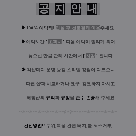
공
지
안
내
❥
100% 예약제
!
입실 후 선불결제 이용
주세요
❥
예
약시간
[
초과시
]
다음 예약이 밀리게 되어
....
늦으신 만큼 관리 시간에서
[
차감
]
됩니다
❥
각샵마다 운영 방침,스타일,장점이 다르오니
....
다른 샵과 비교하거나 요구, 강요하지 마시고
....
해당샵의
규칙
과
규정
을
준수
.
존중
해 주세요
••
∗
••
∗
•••
∗
•••
∗
•••
∗
•••
⊀
⋆
⊁
•••
∗
•••
∗
•••
∗
•••
∗
••
∗
••
건전영업!!
수위,복장,컨셉,터치,룰.코스거부,