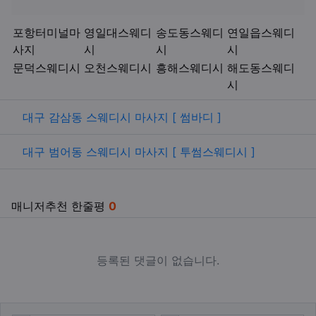
키워드
포항터미널마
영일대스웨디
송도동스웨디
연일읍스웨디
사지
시
시
시
문덕스웨디시
오천스웨디시
흥해스웨디시
해도동스웨디
시
관련자료
대구 감삼동 스웨디시 마사지 [ 썸바디 ]
대구 범어동 스웨디시 마사지 [ 투썸스웨디시 ]
매니저추천 한줄평
0
등록된 댓글이 없습니다.
댓글쓰기