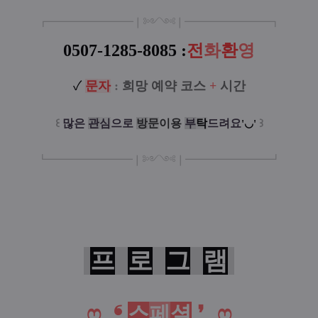
┏
━━━━
━━━
━
❘༻༺❘
━━━━━━━━┓
0507-1285-8085
:
전
화
환
영
✓
문
자
:
희망 예약 코스
+
시간
꒰
많은
관
심
으로
방
문
이용
부
탁
드려요
꒱
'◡'
┗
━━━━━━━━❘༻༺❘
━━━━
━━━
━
┛
프
로
그
램
˳
ෆ
˳
❛
스
페
셜
❜ ˳
ෆ
˳