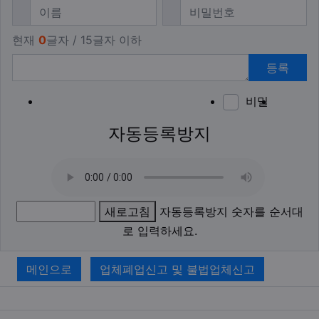
필수
필수
이름
비밀번호
현재
0
글자 / 15글자 이하
등록
비밀
이모티
폰트어
동영
이
새
자동등록방지
새로고침
자동등록방지 숫자를 순서대
로 입력하세요.
메인으로
업체폐업신고 및 불법업체신고