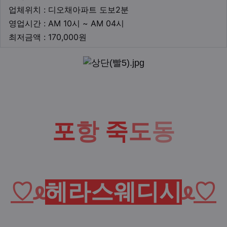
업체위치
업체위치 : 디오채아파트 도보2분
영업시간
영업시간 : AM 10시 ~ AM 04시
최저금액
최저금액 : 170,000원
본문
포
항
죽
도
동
♡
ᦸ
헤라스웨디시
ᦸ
♡