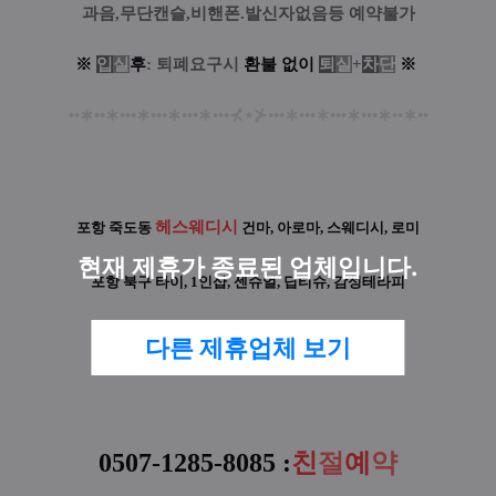
과음,무단캔슬,비핸폰.발신자없음등 예약불가
※
입
실
후
: 퇴폐요구시
환
불
없
이
퇴
실
+
차
단
※
••
∗
••
∗
•••
∗
•••
∗
•••
∗
•••
⊀
⋆
⊁
•••
∗
•••
∗
•••
∗
•••
∗
••
∗
••
헤스웨디시
포항 죽도동
건마, 아로마, 스웨디시, 로미
현재 제휴가 종료된 업체입니다.
포항 북구
타이, 1인샵, 센슈얼, 딥티슈, 감성테라피
다른 업소 더 알아보기 클릭~!
다른 제휴업체 보기
0507-1285-8085
:
친
절
예
약