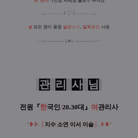
ఇ
:
편
의
-
1
인
실
샤
워
실
음
료
수
주
차
장
…
--
--
-
--
--
꒰
♡
꒱
--
--
-
--
--
…
ღ
모
든
관
리
용
품
살
균
소
독
,
일
회
용
품
사
용
╰╼
|
═
═
═
═
═
═
═
∥
✱
∥
═
═
═
═
═
═
═
|
╾╯
관
리
사
님
전원
『
한
국인
/
20.30대
』
여
관리사
°❥
❥-
지수 소연 이서 이슬
-
❥
❥°