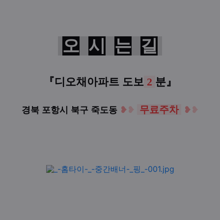
오
시
는
길
『
디오채아파트
도보
2
분
』
무료주차
경북 포항시 북구 죽도동
❥
❥
❥
❥