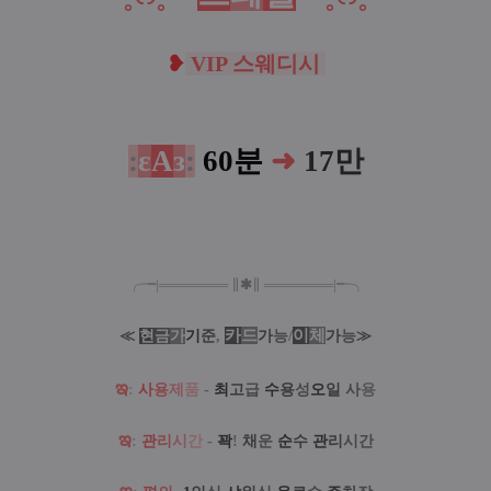
❥
VIP 스웨디시
:
ε
A
з
:
60분
➜
17만
╭╼|
═
═
═
═
═
═
═
∥
✱
∥
═
═
═
═
═
═
═
|╾╮
카
드
/
이
체
≪
현
금
가
기
준
,
가
능
가
능
≫
ఇ
:
사
용
제
품
-
최
고
급
수
용
성
오
일
사
용
ఇ
:
관
리
시
간
-
꽉
!
채
운
순
수
관
리
시간