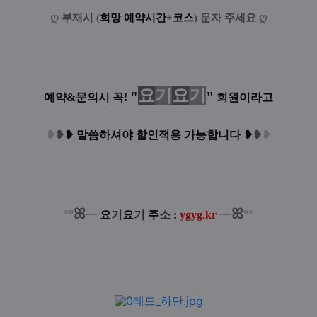
ღ
부재시 (
희망 예약시간
+
코스
) 문자 주세요
ღ
요
기
요
기
"
"
예약&문의시 꼭!
회원이라고
❥
❥
❥
말씀하셔야 할인적용 가능합니다
❥
❥
❥
ꕤ
ꕤ
°
°
°
°
┈
요
기
요
기
주
소
:
ygyg.kr
┈