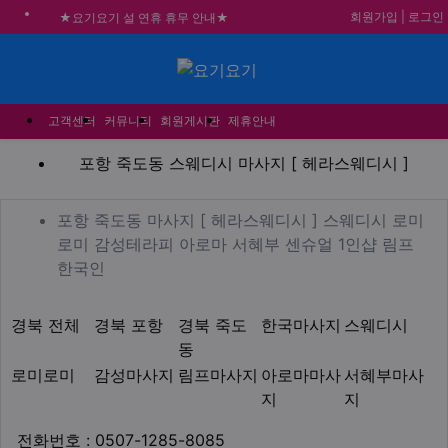
회원가입
|
로그인
★요기요기 설 연휴 휴무 안내★
★ 요기요기 업체회원 안내사항 ★
불건전한 게시글은 삭제 및 회원탈퇴 됩니다.
메뉴
합법적이고 건전한 업체와 광고를 제휴합니다.
고객센터
커뮤니티
회원게시판
제휴안내
포항 죽도동 스웨디시 마사지
포항 죽도동 스웨디시 마사지 [ 헤라스웨디시 ]
업체 정보
포항 죽도동 마사지 [ 헤라
포항 죽도동 마사지 [ 헤라스웨디시 ] 스웨디시 로미
로미 감성테라피 아로마 서혜부 센슈얼 1인샵 림프
Description
한국인
지역1
테마
경북 전체
경북 포항
경북 죽도
한국마사지
스웨디시
동
로미로미
감성마사지
림프마사지
아로마마사
서혜부마사
지
지
업체연락처
전화번호 : 0507-1285-8085