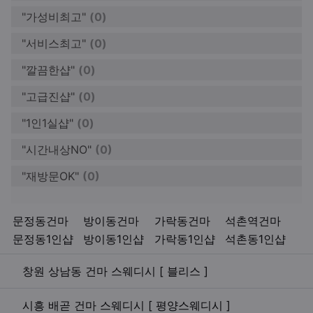
"가성비최고"
(0)
"서비스최고"
(0)
"깔끔한샵"
(0)
"고급진샵"
(0)
"1인1실샵"
(0)
"시간내상NO"
(0)
"재방문OK"
(0)
키워드
문정동건마
방이동건마
가락동건마
석촌역건마
문정동1인샵
방이동1인샵
가락동1인샵
석촌동1인샵
관련자료
창원 상남동 건마 스웨디시 [ 블리스 ]
시흥 배곧 건마 스웨디시 [ 평양스웨디시 ]