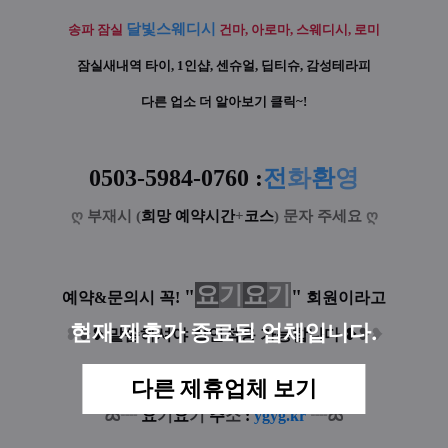
달빛스웨디시
송파 잠실
건마, 아로마, 스웨디시, 로미
잠실새내역
타이, 1인샵, 센슈얼, 딥티슈, 감성테라피
다른 업소 더 알아보기 클릭~!
0503-5984-0760
:
전
화
환
영
ღ
부재시 (
희망 예약시간
+
코스
) 문자 주세요
ღ
요
기
요
기
"
"
예약&문의시 꼭!
회원이라고
현재 제휴가 종료된 업체입니다.
❥
❥
❥
말씀하셔야 할인적용 가능합니다
❥
❥
❥
다른 제휴업체 보기
ꕤ
ꕤ
°
°
°
°
┈
요
기
요
기
주
소
:
ygyg.kr
┈