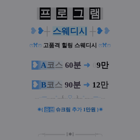
프
로
그
램
❥
❥
┼
스웨디시
┼
❥
❥
ෆ
ꕮ
ෆ
고품격 힐링 스웨디시
ෆ
ꕮ
ෆ
❥
A
코
스
60분
➜
0
9만
❥
B
코
스
90분
➜
12
만
…
─
━
…
…
*
…
꒰
…
♡
…
꒱
…
*
…
…
━
─
…
✷
{
옵
션
슈크
림
추가
1만
원
}
✷
╭╼|
═
═
═
═
═
═
═
∥
✱
∥
═
═
═
═
═
═
═
|╾╮