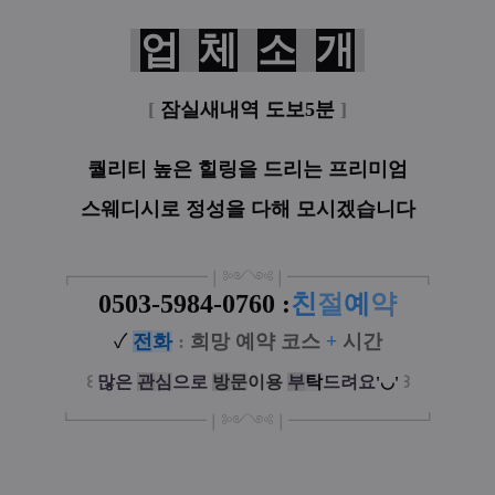
업
체
소
개
[
잠실새내역 도보5분
]
퀄리티 높은 힐링을 드리는
프리미엄
스웨디시로
정성을 다해 모시겠습니다
┏
━
━━━
━━━
━
❘༻༺❘
━
━━━
━━━
━
┓
0503-5984-0760
:
친
절
예
약
✓
전
화
:
희망 예약 코스
+
시간
꒰
많은
관
심
으로
방
문
이
용
부
탁
드려요
꒱
'◡'
┗
━━━━━
━
━
━
❘༻༺❘
━
━━━
━━━
━
┛