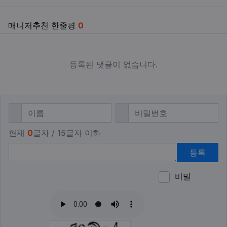
매니저추천 한줄평
0
등록된 댓글이 없습니다.
댓글쓰기
필수
필수
이름
비밀번호
현재
0
글자 / 15글자 이하
등록
비밀
이모티
폰트어
동영
이
새