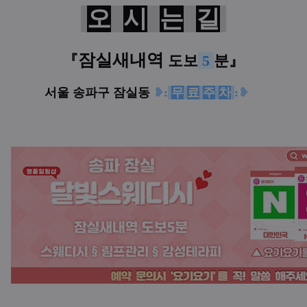
오
시
는
길
잠실새내역
『
도보
5
분
』
주
서울 송파구 잠실동
❥
:
무
료
주
차
:
❥