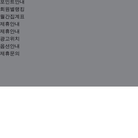
포인트안내
회원별랭킹
월간집계표
제휴안내
제휴안내
광고위치
옵션안내
제휴문의