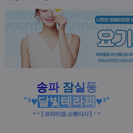
본문
송
파
잠
실
동
˚³♥
달빛
테
라
피
♥³˚
*
°
*
프리미엄 스웨디시
*
°
*