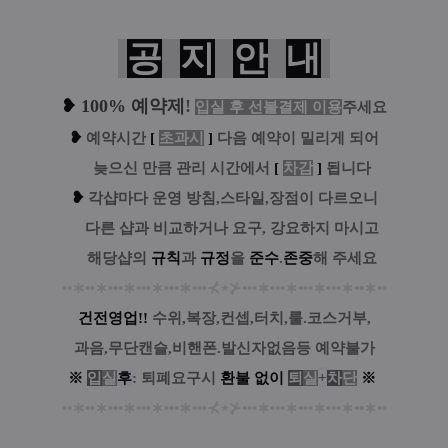
공
지
안
내
❥
100% 예약제
!
입실 후 선불결제 이용
주세요
❥
예
약시간
[
초과시
]
다음 예약이 밀리게 되어
....
늦으신 만큼 관리 시간에서
[
차감
]
됩니다
❥
각샵마다 운영 방침,스타일,장점이 다르오니
....
다른 샵과 비교하거나 요구, 강요하지 마시고
....
해당샵의
규칙
과
규정
을
준수
.
존중
해 주세요
••
∗
••
∗
•••
∗
•••
∗
•••
∗
•••
⊀
⋆
⊁
•••
∗
•••
∗
•••
∗
•••
∗
••
∗
••
건전영업!!
수위,복장,컨셉,터치,룰.코스거부,
과음,무단캔슬,비핸폰.발신자없음등 예약불가
※
입
실
후
: 퇴폐요구시
환
불
없
이
퇴
실
+
차
단
※
••
∗
••
∗
•••
∗
•••
∗
•••
∗
•••
⊀
⋆
⊁
•••
∗
•••
∗
•••
∗
•••
∗
••
∗
••