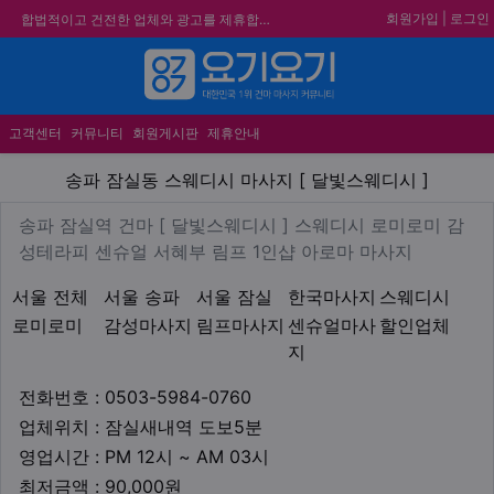
회원가입
|
로그인
합법적이고 건전한 업체와 광고를 제휴합니다.
★요기요기 설 연휴 휴무 안내★
★ 요기요기 업체회원 안내사항 ★
메뉴
불건전한 게시글은 삭제 및 회원탈퇴 됩니다.
고객센터
커뮤니티
회원게시판
제휴안내
송파 잠실동 스웨디시 마사지 [
송파 잠실동 스웨디시 마사지 [ 달빛스웨디시 ]
업체 정보
송파 잠실역 건마 [ 달빛스웨디
송파 잠실역 건마 [ 달빛스웨디시 ] 스웨디시 로미로미 감
Descripti
성테라피 센슈얼 서혜부 림프 1인샵 아로마 마사지
지역1
테마
서울 전체
서울 송파
서울 잠실
한국마사지
스웨디시
로미로미
감성마사지
림프마사지
센슈얼마사
할인업체
지
업체연락처
전화번호 : 0503-5984-0760
업체위치
업체위치 : 잠실새내역 도보5분
영업시간
영업시간 : PM 12시 ~ AM 03시
최저금액
최저금액 : 90,000원