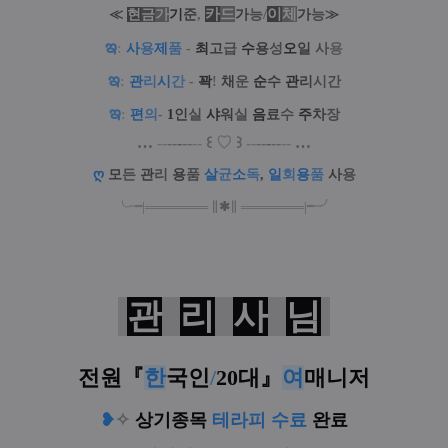
카
드
/
이
체
≪
현
금
가
기
준
,
가
능
가
능
≫
ఇ
:
사
용
제
품
-
최
고
급
수
용
성
오
일
사
용
ఇ
:
관
리
시
간
-
꽉
!
채
운
순
수
관
리
시간
ఇ
:
편
의
-
1
인
실
샤
워
실
음
료
수
주
차
장
…
--
--
-
--
--
꒰
♡
꒱
--
--
-
--
--
…
ღ
모
든
관
리
용
품
살
균
소
독
,
일
회
용
품
사
용
╰╼
|
═
═
═
═
═
═
═
∥
✱
∥
═
═
═
═
═
═
═
|
╾╯
관
리
사
님
전원
『
한
국인
/
20대
』
여
매니저
❥
✧
상기종목
테라피 수료
완료