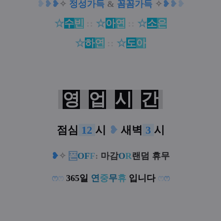
❥
❥
❥
✧
정성가득
&
꼼꼼가득
✧
❥
❥
❥
☆
수
빈
::
☆
아
연
::
☆
소
은
☆
하
연
::
☆
도
아
영
업
시
간
점심
1
2
시
❥
새벽
3
시
❥
✧
폰
OF
F
:
마감
O
R
랜덤 휴무
ෆ
ෆ
365일
연
중
무
휴
입니다
ෆ
ෆ