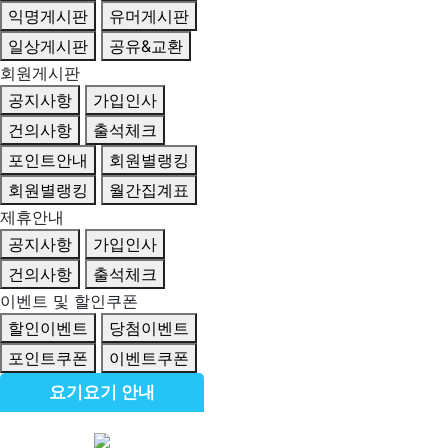
익명게시판
유머게시판
일상게시판
공유&교환
회원게시판
공지사항
가입인사
건의사항
출석체크
포인트안내
회원별랭킹
회원별랭킹
월간집계표
제휴안내
공지사항
가입인사
건의사항
출석체크
이벤트 및 할인쿠폰
할인이벤트
당첨이벤트
포인트쿠폰
이벤트쿠폰
요기요기 안내