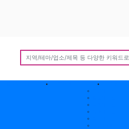
홈타이(방문)
고객센터
커뮤니티
자유게시판
질문게시판
익명게시판
유머게시판
일상게시판
공유&교환