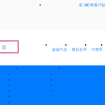
로그인
회원가입
일일미션
랭킹순위
이벤트
회원게시판
제휴안내
공지사항
제휴안내
가입인사
광고위치
출석체크
옵션안내
포인트안내
제휴문의
회원별랭킹
월간집계표