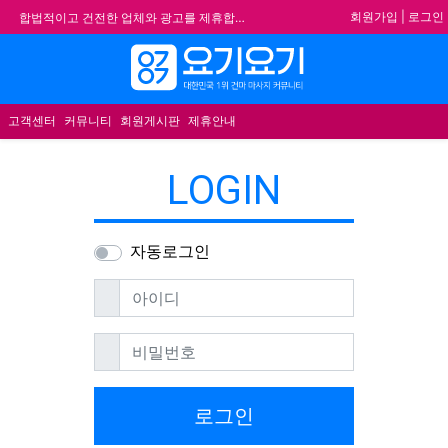
기
회원가입
|
로그인
합법적이고 건전한 업체와 광고를 제휴합니다.
★요기요기 설 연휴 휴무 안내★
메뉴
★ 요기요기 업체회원 안내사항 ★
불건전한 게시글은 삭제 및 회원탈퇴 됩니다.
고객센터
커뮤니티
회원게시판
제휴안내
LOGIN
자동로그인
필수
아이디
필수
비밀번호
로그인