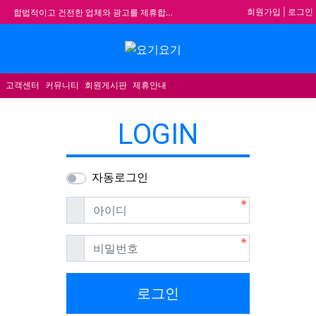
기
회원가입
|
로그인
합법적이고 건전한 업체와 광고를 제휴합니다.
★요기요기 설 연휴 휴무 안내★
메뉴
★ 요기요기 업체회원 안내사항 ★
불건전한 게시글은 삭제 및 회원탈퇴 됩니다.
고객센터
커뮤니티
회원게시판
제휴안내
LOGIN
자동로그인
필수
아이디
필수
비밀번호
로그인