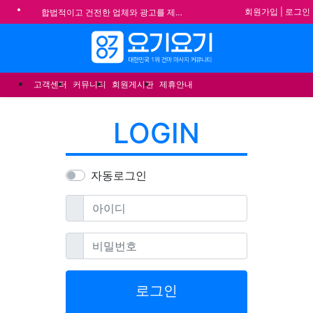
기
회원가입
|
로그인
합법적이고 건전한 업체와 광고를 제휴합니다.
★요기요기 설 연휴 휴무 안내★
메뉴
★ 요기요기 업체회원 안내사항 ★
불건전한 게시글은 삭제 및 회원탈퇴 됩니다.
고객센터
커뮤니티
회원게시판
제휴안내
LOGIN
자동로그인
필수
아이디
필수
비밀번호
로그인