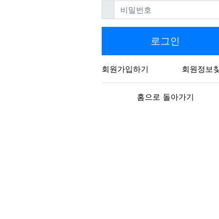
필수
비밀번호
로그인
회원가입하기
회원정보
홈으로 돌아가기