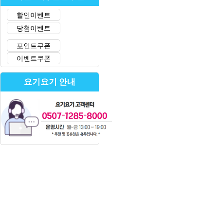
할인이벤트
당첨이벤트
포인트쿠폰
이벤트쿠폰
요기요기 안내