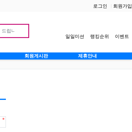
로그인
회원가입
일일미션
랭킹순위
이벤트
사이
회원게시판
제휴안내