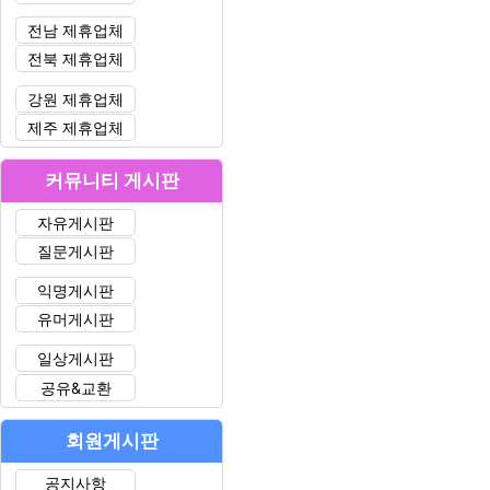
전남 제휴업체
전북 제휴업체
강원 제휴업체
제주 제휴업체
커뮤니티 게시판
자유게시판
질문게시판
익명게시판
유머게시판
일상게시판
공유&교환
회원게시판
공지사항