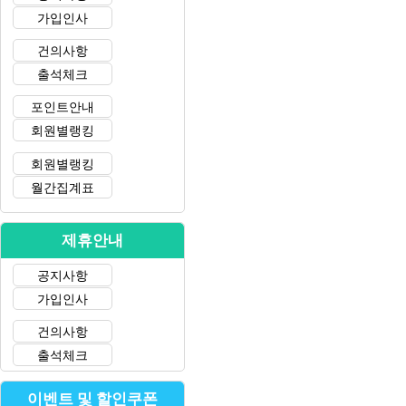
가입인사
건의사항
출석체크
포인트안내
회원별랭킹
회원별랭킹
월간집계표
제휴안내
공지사항
가입인사
건의사항
출석체크
이벤트 및 할인쿠폰