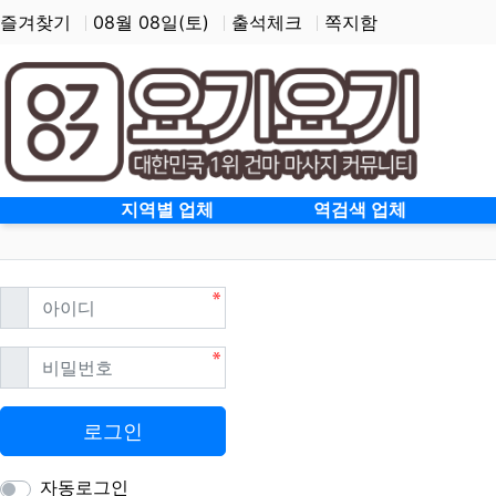
즐겨찾기
08월 08일(토)
출석체크
쪽지함
홈으로
지역별 업체
역검색 업체
필수
아이디
필수
비밀번호
로그인
자동로그인