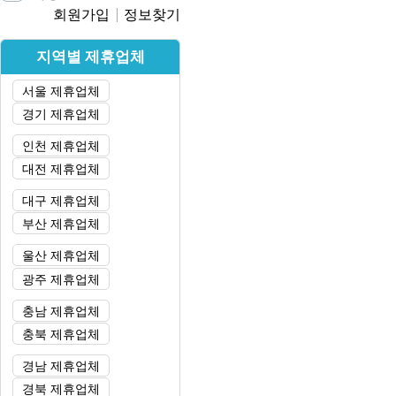
회원가입
정보찾기
지역별 제휴업체
서울 제휴업체
경기 제휴업체
인천 제휴업체
대전 제휴업체
대구 제휴업체
부산 제휴업체
울산 제휴업체
광주 제휴업체
충남 제휴업체
충북 제휴업체
경남 제휴업체
경북 제휴업체