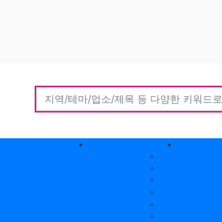
홈타이(방문)
고객센터
커뮤니티
자유게시판
질문게시판
익명게시판
유머게시판
일상게시판
공유&교환