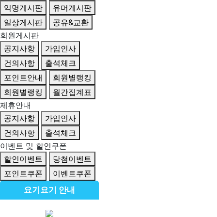
익명게시판
유머게시판
일상게시판
공유&교환
회원게시판
공지사항
가입인사
건의사항
출석체크
포인트안내
회원별랭킹
회원별랭킹
월간집계표
제휴안내
공지사항
가입인사
건의사항
출석체크
이벤트 및 할인쿠폰
할인이벤트
당첨이벤트
포인트쿠폰
이벤트쿠폰
요기요기 안내