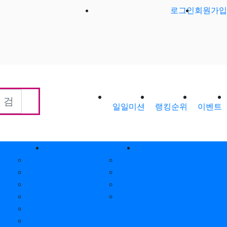
로그인
회원가입
일일미션
랭킹순위
이벤트
회원게시판
제휴안내
공지사항
제휴안내
가입인사
광고위치
출석체크
옵션안내
포인트안내
제휴문의
회원별랭킹
월간집계표