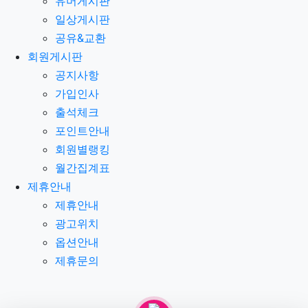
유머게시판
일상게시판
공유&교환
회원게시판
공지사항
가입인사
출석체크
포인트안내
회원별랭킹
월간집계표
제휴안내
제휴안내
광고위치
옵션안내
제휴문의