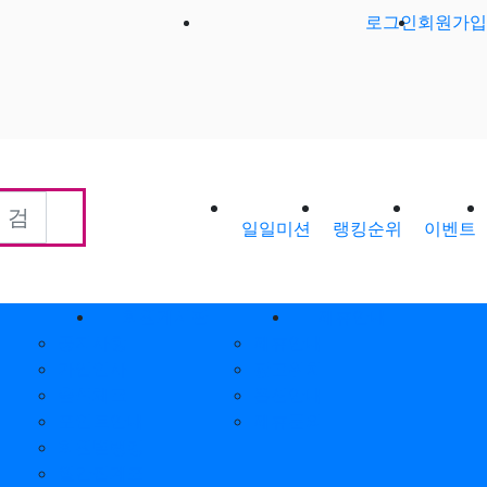
로그인
회원가입
일일미션
랭킹순위
이벤트
회원게시판
제휴안내
공지사항
제휴안내
가입인사
광고위치
출석체크
옵션안내
포인트안내
제휴문의
회원별랭킹
월간집계표