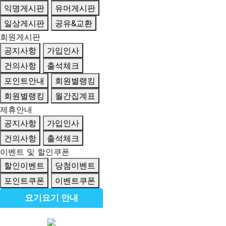
익명게시판
유머게시판
일상게시판
공유&교환
회원게시판
공지사항
가입인사
건의사항
출석체크
포인트안내
회원별랭킹
회원별랭킹
월간집계표
제휴안내
공지사항
가입인사
건의사항
출석체크
이벤트 및 할인쿠폰
할인이벤트
당첨이벤트
포인트쿠폰
이벤트쿠폰
요기요기 안내