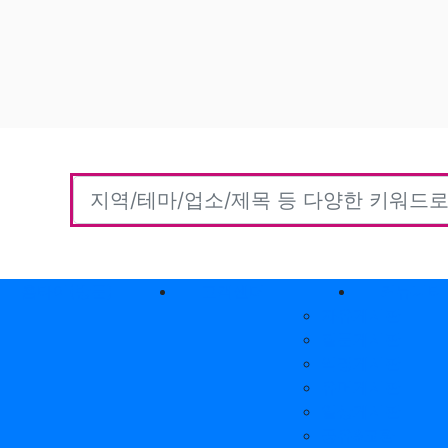
홈타이(방문)
고객센터
커뮤니티
자유게시판
질문게시판
익명게시판
유머게시판
일상게시판
공유&교환