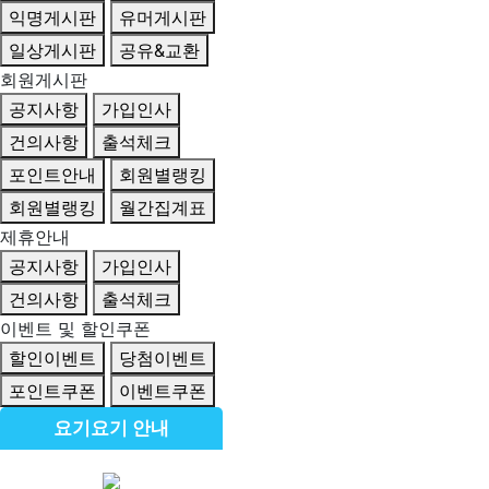
익명게시판
유머게시판
일상게시판
공유&교환
회원게시판
공지사항
가입인사
건의사항
출석체크
포인트안내
회원별랭킹
회원별랭킹
월간집계표
제휴안내
공지사항
가입인사
건의사항
출석체크
이벤트 및 할인쿠폰
할인이벤트
당첨이벤트
포인트쿠폰
이벤트쿠폰
요기요기 안내