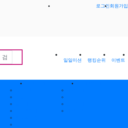
로그인
회원가입
일일미션
랭킹순위
이벤트
회원게시판
제휴안내
공지사항
제휴안내
가입인사
광고위치
출석체크
옵션안내
포인트안내
제휴문의
회원별랭킹
월간집계표