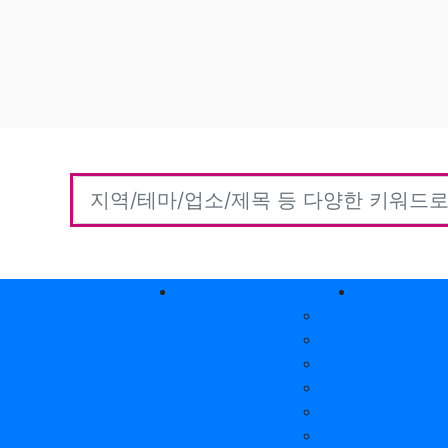
홈타이(방문)
고객센터
커뮤니티
자유게시판
질문게시판
익명게시판
유머게시판
일상게시판
공유&교환