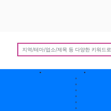
홈타이(방문)
고객센터
커뮤니티
자유게시판
질문게시판
익명게시판
유머게시판
일상게시판
공유&교환