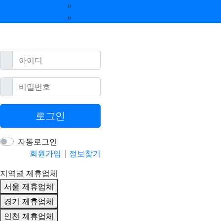
울산 제휴업체
강원 제휴업체
광주 제휴업체
제주 제휴업체
필수
아이디
필수
비밀번호
로그인
자동로그인
회원가입
정보찾기
지역별 제휴업체
서울 제휴업체
경기 제휴업체
인천 제휴업체