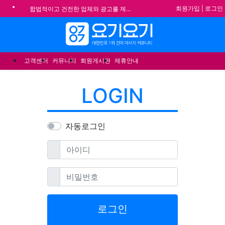
기
회원가입
|
로그인
합법적이고 건전한 업체와 광고를 제휴합니다.
★요기요기 설 연휴 휴무 안내★
메뉴
★ 요기요기 업체회원 안내사항 ★
불건전한 게시글은 삭제 및 회원탈퇴 됩니다.
고객센터
커뮤니티
회원게시판
제휴안내
LOGIN
자동로그인
필수
아이디
필수
비밀번호
로그인