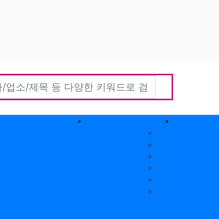
홈타이(방문)
고객센터
커뮤니티
자유게시판
질문게시판
익명게시판
유머게시판
일상게시판
공유&교환