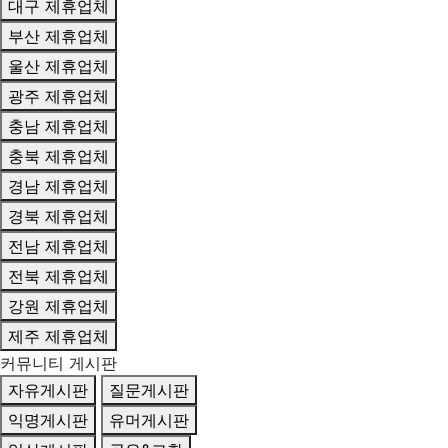
대구 제휴업체
부산 제휴업체
울산 제휴업체
광주 제휴업체
충남 제휴업체
충북 제휴업체
경남 제휴업체
경북 제휴업체
전남 제휴업체
전북 제휴업체
강원 제휴업체
제주 제휴업체
커뮤니티 게시판
자유게시판
질문게시판
익명게시판
유머게시판