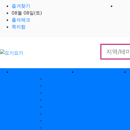
즐겨찾기
08월 08일(토)
출석체크
쪽지함
홈으로
지역별 업체
역검색 업체
서울 제휴업체
충남 제휴업체
경기 제휴업체
충북 제휴업체
인천 제휴업체
경남 제휴업체
대전 제휴업체
경북 제휴업체
대구 제휴업체
전남 제휴업체
부산 제휴업체
전북 제휴업체
울산 제휴업체
강원 제휴업체
광주 제휴업체
제주 제휴업체