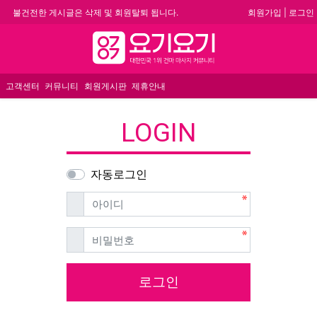
회원가입
|
로그인
불건전한 게시글은 삭제 및 회원탈퇴 됩니다.
합법적이고 건전한 업체와 광고를 제휴합니다.
메뉴
★요기요기 설 연휴 휴무 안내★
★ 요기요기 업체회원 안내사항 ★
고객센터
커뮤니티
회원게시판
제휴안내
LOGIN
자동로그인
필수
아이디
필수
비밀번호
로그인