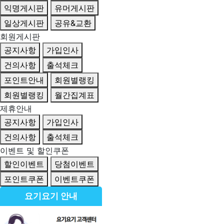
익명게시판
유머게시판
일상게시판
공유&교환
회원게시판
공지사항
가입인사
건의사항
출석체크
포인트안내
회원별랭킹
회원별랭킹
월간집계표
제휴안내
공지사항
가입인사
건의사항
출석체크
이벤트 및 할인쿠폰
할인이벤트
당첨이벤트
포인트쿠폰
이벤트쿠폰
요기요기 안내