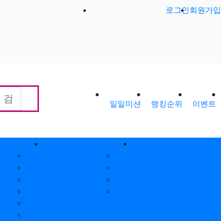
로그인
회원가입
일일미션
랭킹순위
이벤트
회원게시판
제휴안내
공지사항
제휴안내
가입인사
광고위치
출석체크
옵션안내
포인트안내
제휴문의
회원별랭킹
월간집계표