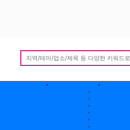
홈타이(방문)
고객센터
커뮤니티
자유게시판
질문게시판
익명게시판
유머게시판
일상게시판
공유&교환