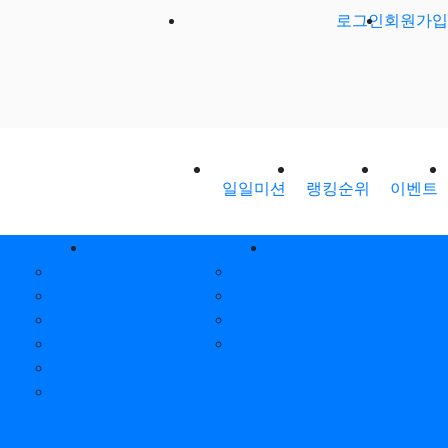
로그인
회원가입
일일미션
랭킹순위
이벤트
회원게시판
제휴안내
공지사항
제휴안내
가입인사
광고위치
출석체크
옵션안내
포인트안내
제휴문의
회원별랭킹
월간집계표