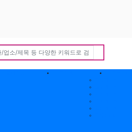
홈타이(방문)
고객센터
커뮤니티
자유게시판
질문게시판
익명게시판
유머게시판
일상게시판
공유&교환