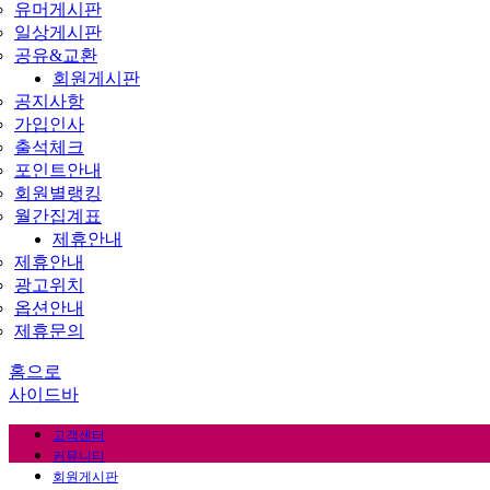
유머게시판
일상게시판
공유&교환
회원게시판
공지사항
가입인사
출석체크
포인트안내
회원별랭킹
월간집계표
제휴안내
제휴안내
광고위치
옵션안내
제휴문의
홈으로
사이드바
고객센터
커뮤니티
회원게시판