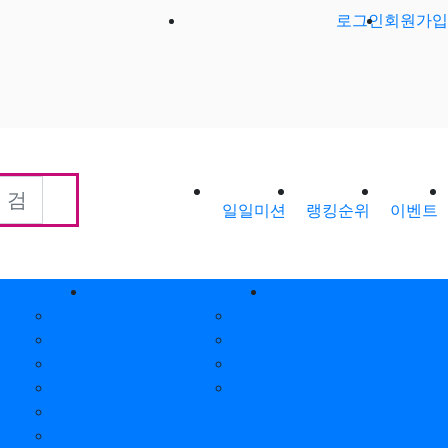
로그인
회원가입
일일미션
랭킹순위
이벤트
회원게시판
제휴안내
공지사항
제휴안내
가입인사
광고위치
출석체크
옵션안내
포인트안내
제휴문의
회원별랭킹
월간집계표