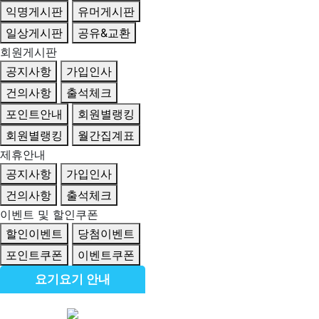
익명게시판
유머게시판
일상게시판
공유&교환
회원게시판
공지사항
가입인사
건의사항
출석체크
포인트안내
회원별랭킹
회원별랭킹
월간집계표
제휴안내
공지사항
가입인사
건의사항
출석체크
이벤트 및 할인쿠폰
할인이벤트
당첨이벤트
포인트쿠폰
이벤트쿠폰
요기요기 안내