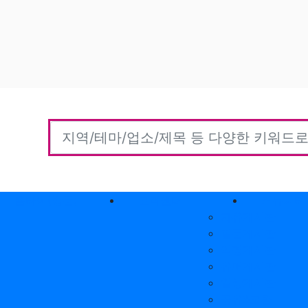
홈타이(방문)
고객센터
커뮤니티
자유게시판
질문게시판
익명게시판
유머게시판
일상게시판
공유&교환