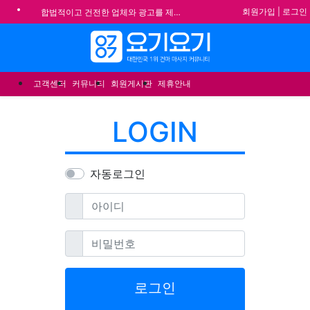
기
회원가입
|
로그인
합법적이고 건전한 업체와 광고를 제휴합니다.
★요기요기 설 연휴 휴무 안내★
메뉴
★ 요기요기 업체회원 안내사항 ★
불건전한 게시글은 삭제 및 회원탈퇴 됩니다.
고객센터
커뮤니티
회원게시판
제휴안내
LOGIN
자동로그인
필수
아이디
필수
비밀번호
로그인