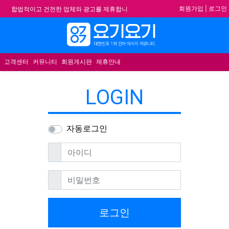
기
회원가입
|
로그인
합법적이고 건전한 업체와 광고를 제휴합니
다.
★요기요기 설 연휴 휴무 안내★
메뉴
★ 요기요기 업체회원 안내사항 ★
고객센터
커뮤니티
회원게시판
제휴안내
불건전한 게시글은 삭제 및 회원탈퇴 됩니다.
LOGIN
자동로그인
필수
아이디
필수
비밀번호
로그인