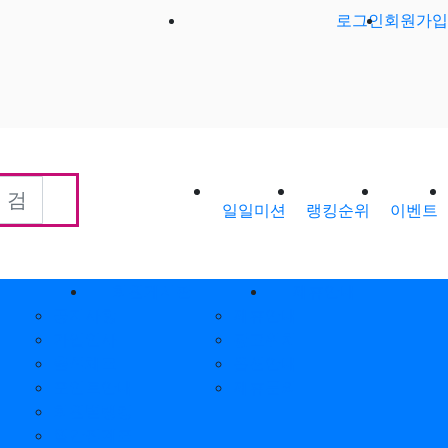
로그인
회원가입
일일미션
랭킹순위
이벤트
회원게시판
제휴안내
공지사항
제휴안내
가입인사
광고위치
출석체크
옵션안내
포인트안내
제휴문의
회원별랭킹
월간집계표