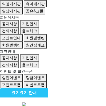
익명게시판
유머게시판
일상게시판
공유&교환
회원게시판
공지사항
가입인사
건의사항
출석체크
포인트안내
회원별랭킹
회원별랭킹
월간집계표
제휴안내
공지사항
가입인사
건의사항
출석체크
이벤트 및 할인쿠폰
할인이벤트
당첨이벤트
포인트쿠폰
이벤트쿠폰
요기요기 안내