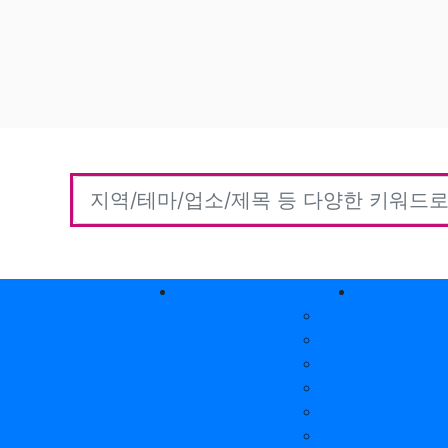
홈타이(방문)
고객센터
커뮤니티
자유게시판
질문게시판
익명게시판
유머게시판
일상게시판
공유&교환