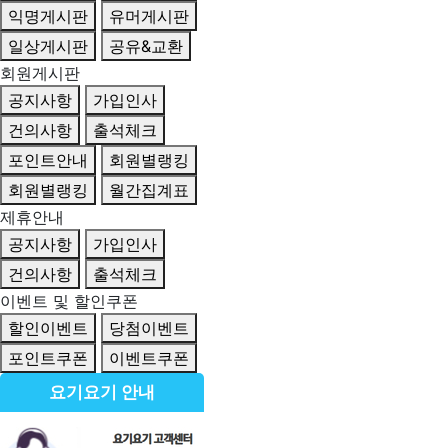
익명게시판
유머게시판
일상게시판
공유&교환
회원게시판
공지사항
가입인사
건의사항
출석체크
포인트안내
회원별랭킹
회원별랭킹
월간집계표
제휴안내
공지사항
가입인사
건의사항
출석체크
이벤트 및 할인쿠폰
할인이벤트
당첨이벤트
포인트쿠폰
이벤트쿠폰
요기요기 안내