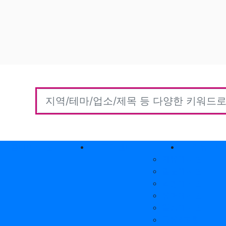
홈타이(방문)
고객센터
커뮤니티
자유게시판
질문게시판
익명게시판
유머게시판
일상게시판
공유&교환