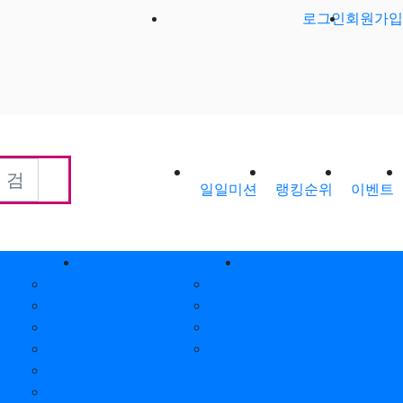
로그인
회원가입
일일미션
랭킹순위
이벤트
회원게시판
제휴안내
공지사항
제휴안내
가입인사
광고위치
출석체크
옵션안내
포인트안내
제휴문의
회원별랭킹
월간집계표