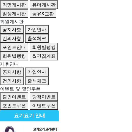
익명게시판
유머게시판
일상게시판
공유&교환
회원게시판
공지사항
가입인사
건의사항
출석체크
포인트안내
회원별랭킹
회원별랭킹
월간집계표
제휴안내
공지사항
가입인사
건의사항
출석체크
이벤트 및 할인쿠폰
할인이벤트
당첨이벤트
포인트쿠폰
이벤트쿠폰
요기요기 안내