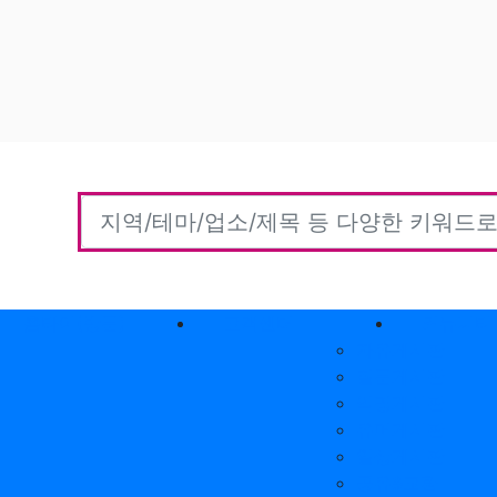
홈타이(방문)
고객센터
커뮤니티
자유게시판
질문게시판
익명게시판
유머게시판
일상게시판
공유&교환