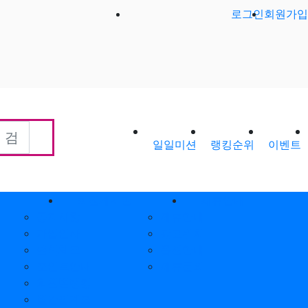
로그인
회원가입
일일미션
랭킹순위
이벤트
회원게시판
제휴안내
공지사항
제휴안내
가입인사
광고위치
출석체크
옵션안내
포인트안내
제휴문의
회원별랭킹
월간집계표