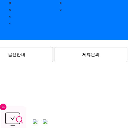
출석체크
옵션안내
포인트안내
제휴문의
회원별랭킹
월간집계표
옵션안내
제휴문의