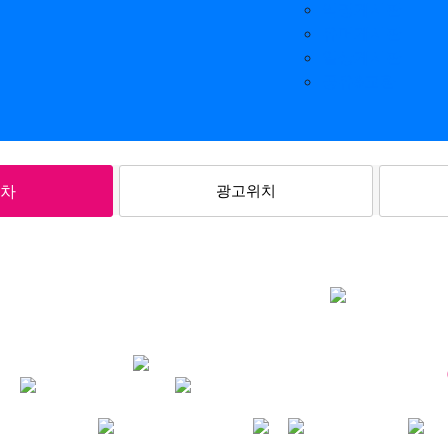
익명게시판
유머게시판
일상게시판
공유&교환
차
광고위치