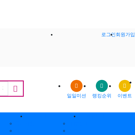
로그인
회원가입
일일미션
랭킹순위
이벤트
회원게시판
제휴안내
공지사항
제휴안내
가입인사
광고위치