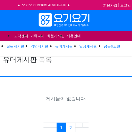
회원가입
|
로그인
★ 요기요기 업체회원 안내사항 ★
기
불건전한 게시글은 삭제 및 회원탈퇴 됩니다.
합법적이고 건전한 업체와 광고를 제휴합니다.
메뉴
★요기요기 설 연휴 휴무 안내★
고객센터
커뮤니티
회원게시판
제휴안내
질문게시판
익명게시판
유머게시판
일상게시판
공유&교환
유머게시판
목록
게시
게
게시물이 없습니다.
(current)
1
2