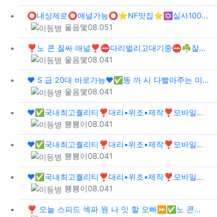
⭕내상제로⭕애널가능⭕⭐NF맛집⭐✡️실사100%✡️스페셜맛집✡️⭐️극강하드코어⭐️❣️물고❣️…
등록자
등록일
조회
울음맻
08.05
1
❣️노 콘 질싸 애널❣️⛔다리벌리고대기중⛔☘️잘대주는⛳버디버디⛳번개녀☘️⚡와 꾸⚡몸매⚡마…
등록자
등록일
조회
울음맻
08.04
1
❤️ S 급 20대 바로가능❤️✅똥 까 시 다빨아주는 미친 라인업 ✅내상❌극강 마인드⭕20…
등록자
등록일
조회
울음맻
08.04
1
❤️✅국내최고퀄리티❣️대리•위조•제작❣️모바일신분증위조•직거래•전문•주민등록증제작✅❤️▶텔…
등록자
등록일
조회
뿅뿅이
08.04
1
❤️✅국내최고퀄리티❣️대리•위조•제작❣️모바일신분증위조•직거래•전문•주민등록증제작✅❤️▶텔…
등록자
등록일
조회
뿅뿅이
08.04
1
❤️✅국내최고퀄리티❣️대리•위조•제작❣️모바일신분증위조•직거래•전문•주민등록증제작✅❤️▶텔…
등록자
등록일
조회
뿅뿅이
08.04
1
❣️ 오늘 스피드 섹파 원 나 잇 할 오빠⏩✅노 콘✅질싸✅애널✅애 무✅입사✅