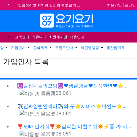
기
회원가입
|
로그인
합법적이고 건전한 업체와 광고를 제휴합니다.
★요기요기 설 연휴 휴무 안내★
메뉴
★ 요기요기 업체회원 안내사항 ★
불건전한 게시글은 삭제 및 회원탈퇴 됩니다.
고객센터
커뮤니티
회원게시판
제휴안내
항
가입인사
출석체크
포인트안내
회원별랭킹
월간집계표
가입인사
목록
게시
게
☪️발정녀들의모임☪️❤️생글탱글❤️싱싱한년❤️⭐전신애 무⭐역대급 라인업❣️20대바디원들☀️…
등록자
등록일
조회
울음맻
08.06
1
✈️진짜일반인섹파✈️와 꾸⭐️서비스⭐️마인드⭐️✅달콤한데이트✅내상제로✅극강하드✅인증된섹파…
등록자
등록일
조회
울음맻
08.06
1
❣️오빠 만져줘❣️✴️심각한 미친수위✴️⚡똥 까 시맛집⚡⏪극강하드물바디끝판왕⏪✴️200%즐…
등록자
등록일
조회
울음맻
08.05
1