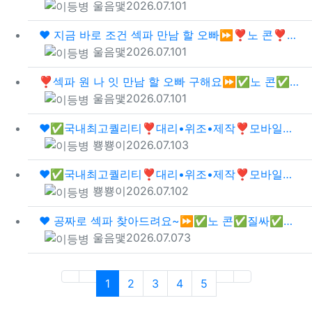
등록자
등록일
조회
울음맻
2026.07.10
1
❤️ 지금 바로 조건 섹파 만남 할 오빠⏩❣️노 콘❣️질싸❣️애널❣️애 무❣️입사❣️
등록자
등록일
조회
울음맻
2026.07.10
1
❣️섹파 원 나 잇 만남 할 오빠 구해요⏩✅노 콘✅질싸✅애널✅애 무✅입사✅
등록자
등록일
조회
울음맻
2026.07.10
1
❤️✅국내최고퀄리티❣️대리•위조•제작❣️모바일신분증위조•직거래•전문•주민등록증제작✅❤️▶텔…
등록자
등록일
조회
뿅뿅이
2026.07.10
3
❤️✅국내최고퀄리티❣️대리•위조•제작❣️모바일신분증위조•직거래•전문•주민등록증제작✅❤️▶텔…
등록자
등록일
조회
뿅뿅이
2026.07.10
2
❤️ 공짜로 섹파 찾아드려요~⏩✅노 콘✅질싸✅애널✅애 무✅입사✅
등록자
등록일
조회
울음맻
2026.07.07
3
(current)
1
2
3
4
5