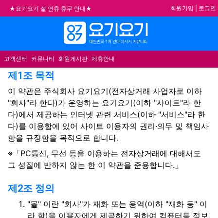
기
회원가입
|
로그인
★요기요기 설 연휴 휴무 안내★
★ 요기요기 업체회원 안내사항 ★
메뉴
불건전한 게시글은 삭제 및 회원탈퇴 됩니다.
합법적이고 건전한 업체와 광고를 제휴합니다.
고객센터
커뮤니티
회원게시판
제휴안내
사이트 이용약관 안내
제1조 목적
이 약관은 주식회사 요기요기(전자상거래 사업자로 이하
"회사"라 한다)가 운영하는 요기요기(이하 "사이트"라 한
다)에서 제공하는 인터넷 관련 서비스(이하 "서비스"라 한
다)를 이용함에 있어 사이트 이용자의 권리·의무 및 책임사
항을 규정함을 목적으로 합니다.
※「PC통신, 무선 등을 이용하는 전자상거래에 대해서도
그 성질에 반하지 않는 한 이 약관을 준용합니다.」
제2조 정의
"몰" 이란 "회사"가 재화 또는 용역(이하 "재화 등" 이
라 함)을 이용자에게 제공하기 위하여 컴퓨터등 정보