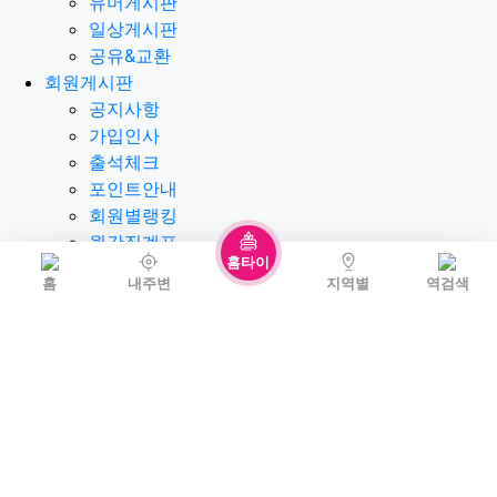
유머게시판
일상게시판
공유&교환
회원게시판
공지사항
가입인사
출석체크
포인트안내
회원별랭킹
월간집계표
홈타이
제휴안내
홈
내주변
지역별
역검색
제휴안내
광고위치
옵션안내
제휴문의