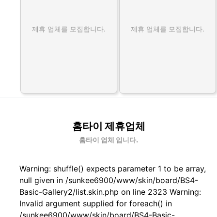
제휴 업체를 모집합니다.
제휴 업체를 모집합니다.
홈타이 제휴업체
홈타이 업체 입니다.
Warning: shuffle() expects parameter 1 to be array,
null given in /sunkee6900/www/skin/board/BS4-
Basic-Gallery2/list.skin.php on line 2323 Warning:
Invalid argument supplied for foreach() in
/sunkee6900/www/skin/board/BS4-Basic-