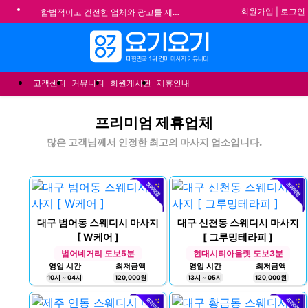
회원가입
|
로그인
합법적이고 건전한 업체와 광고를 제휴합니다.
★요기요기 설 연휴 휴무 안내★
메뉴
★ 요기요기 업체회원 안내사항 ★
불건전한 게시글은 삭제 및 회원탈퇴 됩니다.
고객센터
커뮤니티
회원게시판
제휴안내
마
프리미엄 제휴업체
사
지
많은 고객님께서 인정한 최고의 마사지 업소입니다.
대구 범어동 스웨디시 마사지
대구 신천동 스웨디시 마사지
[ W케어 ]
[ 그루밍테라피 ]
범어네거리 도보5분
현대시티아울렛 도보3분
영업 시간
최저금액
영업 시간
최저금액
10시 ~ 04시
120,000원
13시 ~ 05시
120,000원