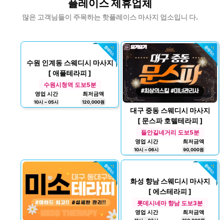
플레이스 제휴업체
많은 고객님들이 주목하는 핫플레이스 마사지 업소입니 다.
수원 인계동 스웨디시 마사지
[ 애플테라피 ]
수원시청역 도보5분
영업 시간
최저금액
10시 ~ 05시
120,000원
대구 중동 스웨디시 마사지
[ 문스파 호텔테라피 ]
들안길네거리 도보5분
영업 시간
최저금액
10시 ~ 06시
90,000원
화성 향남 스웨디시 마사지
[ 에스테라피 ]
롯데시네마 향남 도보3분
영업 시간
최저금액