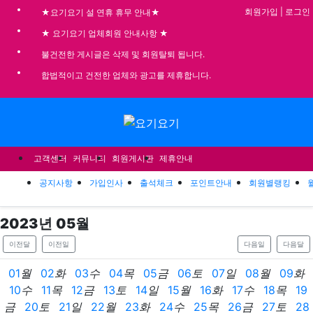
기
회원가입
|
로그인
★요기요기 설 연휴 휴무 안내★
★ 요기요기 업체회원 안내사항 ★
불건전한 게시글은 삭제 및 회원탈퇴 됩니다.
합법적이고 건전한 업체와 광고를 제휴합니다.
메뉴
고객센터
커뮤니티
회원게시판
제휴안내
공지사항
가입인사
출석체크
포인트안내
회원별랭킹
2023
년
05
월
이전달
이전일
다음일
다음달
01
월
02
화
03
수
04
목
05
금
06
토
07
일
08
월
09
화
10
수
11
목
12
금
13
토
14
일
15
월
16
화
17
수
18
목
19
금
20
토
21
일
22
월
23
화
24
수
25
목
26
금
27
토
28