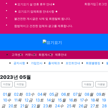
기
회원가입
|
로그인
★요기요기 설 연휴 휴무 안내★
★ 요기요기 업체회원 안내사항 ★
불건전한 게시글은 삭제 및 회원탈퇴 됩니다.
합법적이고 건전한 업체와 광고를 제휴합니다.
메뉴
고객센터
커뮤니티
회원게시판
제휴안내
공지사항
가입인사
출석체크
포인트안내
회원별랭킹
2023
년
05
월
이전달
이전일
다음일
다음달
01
월
02
화
03
수
04
목
05
금
06
토
07
일
08
월
09
화
10
수
11
목
12
금
13
토
14
일
15
월
16
화
17
수
18
목
19
금
20
토
21
일
22
월
23
화
24
수
25
목
26
금
27
토
28