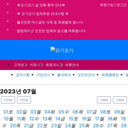
기
회원가입
|
로그인
★요기요기 설 연휴 휴무 안내★
★ 요기요기 업체회원 안내사항 ★
불건전한 게시글은 삭제 및 회원탈퇴 됩니다.
합법적이고 건전한 업체와 광고를 제휴합니다.
메뉴
고객센터
커뮤니티
회원게시판
제휴안내
공지사항
가입인사
출석체크
포인트안내
회원별랭킹
2023
년
07
월
이전달
이전일
다음일
다음달
01
토
02
일
03
월
04
화
05
수
06
목
07
금
08
토
09
일
10
월
11
화
12
수
13
목
14
금
15
토
16
일
17
월
18
화
19
수
20
목
21
금
22
토
23
일
24
월
25
화
26
수
27
목
28